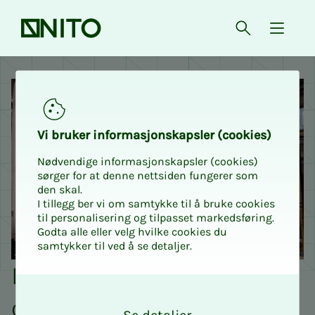
Forsiden
Åpne søk
{ isMe
NITO - Norges Ingeniør- og 
Vi bru­ker in­for­ma­sjons­kaps­ler (cookies)
Nødvendige informasjonskapsler (cookies)
sørger for at denne nettsiden fungerer som
den skal.
I tillegg ber vi om samtykke til å bruke cookies
til personalisering og tilpasset markedsføring.
Godta alle eller velg hvilke cookies du
samtykker til ved å se detaljer.
Din støttespiller - på jobb
O
og privat
k