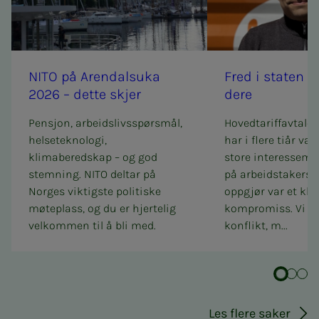
NITO på Aren­­­dal­s­u­­ka
Fred i sta­­­ten – inn­
2026 – det­­­te skjer
de­­­re
Pensjon, arbeidslivsspørsmål,
Hovedtariffavtalen
helseteknologi,
har i flere tiår væ
klimaberedskap – og god
store interessemo
stemning. NITO deltar på
på arbeidstakersid
Norges viktigste politiske
oppgjør var et kla
møteplass, og du er hjertelig
kompromiss. Vi u
velkommen til å bli med.
konflikt, m...
Les flere saker