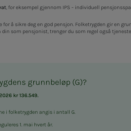
vat
, for eksempel gjennom IPS – individuell pensjonsspa
ge for å sikre deg en god pensjon. Folketrygden gir en gr
 din som pensjonist, trenger du som regel også tjeneste
trygdens grunnbeløp (G)?
 2026 kr 136.549.
ne i folketrygden angis i antall G.
guleres 1. mai hvert år.