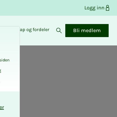
Logg inn
Medlemskap og fordeler
Bli medlem
Åpne søk
siden
g
.
er