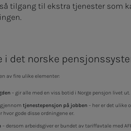
å tilgang til ekstra tjenester som 
ingen.
ne i det norske pensjonssyst
n av fire ulike elementer:
ygden
– gir alle med en viss botid i Norge pensjon livet ut
p gjennom
tjenestepensjon på jobben
– her er det ulike 
er hvor gode disse ordningene er.
n
– dersom arbeidsgiver er bundet av tariffavtale med A