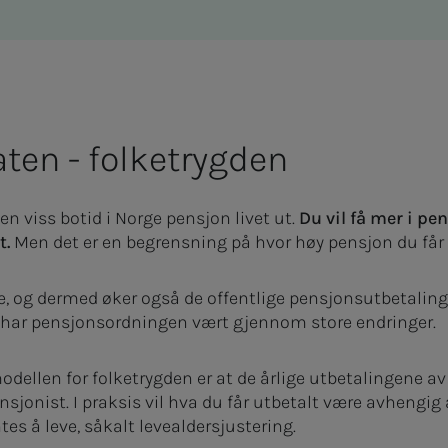
aten - folketrygden
en viss botid i Norge pensjon livet ut.
Du vil få mer i pe
t.
Men det er en begrensning på hvor høy pensjon du får 
re, og dermed øker også de offentlige pensjonsutbetalinge
, har pensjonsordningen vært gjennom store endringer.
odellen for folketrygden er at de årlige utbetalingene av
sjonist. I praksis vil hva du får utbetalt være avhengig
ntes å leve, såkalt levealdersjustering.