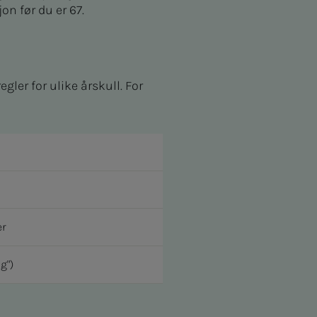
on før du er 67.
gler for ulike årskull. For
er
g")