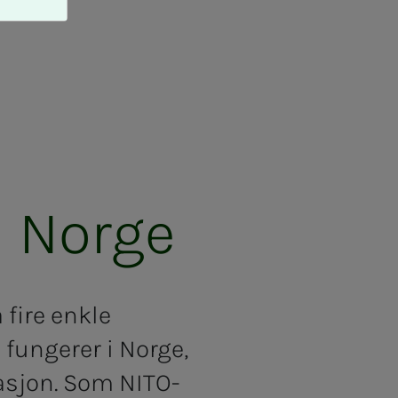
i Nor­­­ge
fire enkle
 fungerer i Norge,
masjon. Som NITO-