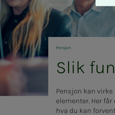
A
v
v
i
s
a
l
l
Pensjon
e
Slik fun­­
Pensjon kan virke 
elementer. Her får
hva du kan forvent