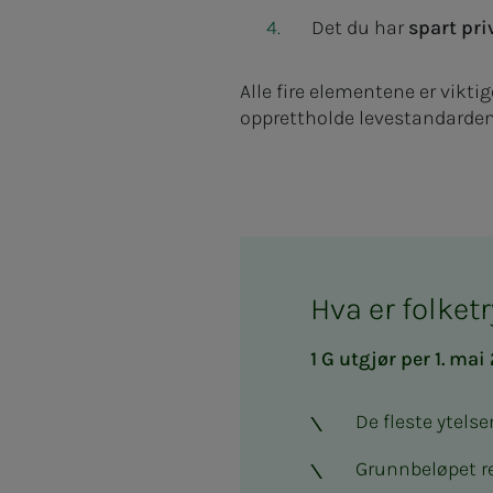
Det du har
spart pri
Alle fire elementene er vikti
opprettholde levestandarden
Hva er folke
1 G utgjør per 1. mai
De fleste ytelse
Grunnbeløpet re