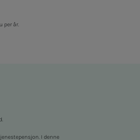
u per år.
id.
 tjenestepensjon. I denne