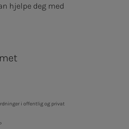
kan hjelpe deg med
emet
.
ordninger i offentlig og privat
FP