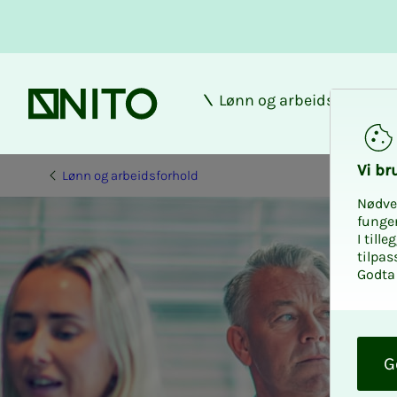
Lønn og arbeidsforhold
Forsiden
Vi bru
Lønn og arbeidsforhold
Nødve
funge
I till
tilpas
Godta 
O
k
G