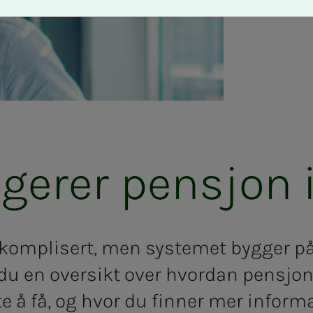
­ge­­­rer pen­­­sjon 
komplisert, men systemet bygger på 
 du en oversikt over hvordan pensjon
e å få, og hvor du finner mer infor