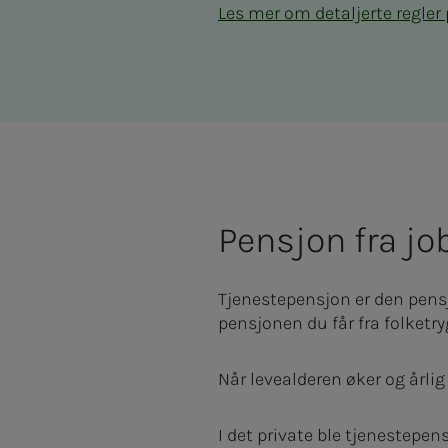
Les mer om detaljerte regler
Pensjon fra jo
Tjenestepensjon er den pens
pensjonen du får fra folketr
Når levealderen øker og årlig
I det private ble tjenestepen