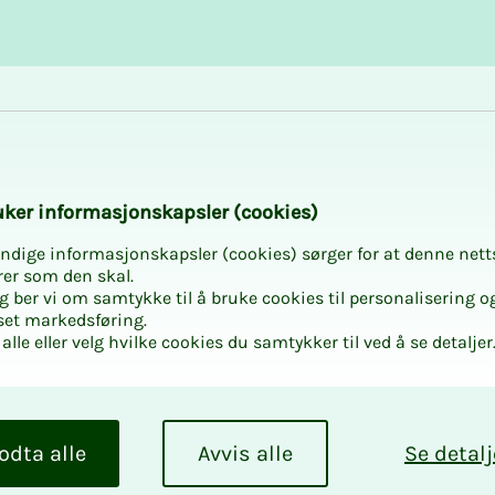
Karriere og utvikling
Kurs og aktiviteter
­ker in­for­ma­sjons­kaps­ler (cookies)
ndige informasjonskapsler (cookies) sørger for at denne nett
rer som den skal.
egg ber vi om samtykke til å bruke cookies til personalisering o
set markedsføring.
alle eller velg hvilke cookies du samtykker til ved å se detaljer
odta alle
Avvis alle
Se detalj