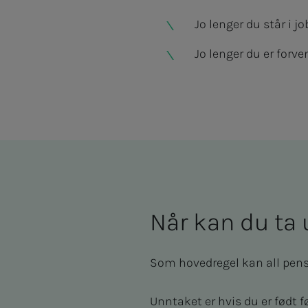
Jo lenger du står i jo
Jo lenger du er forve
Når kan du ta u
Som hovedregel kan all pensj
Unntaket er hvis du er født f