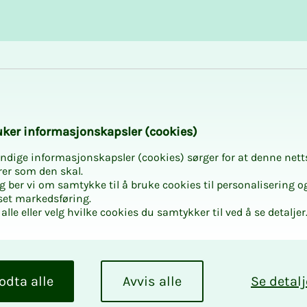
Karriere og utvikling
Kurs og aktiviteter
­ker in­for­ma­sjons­kaps­ler (cookies)
ndige informasjonskapsler (cookies) sørger for at denne nett
rer som den skal.
egg ber vi om samtykke til å bruke cookies til personalisering o
set markedsføring.
alle eller velg hvilke cookies du samtykker til ved å se detaljer
odta alle
Avvis alle
Se detalj