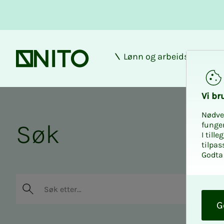
Lønn og arbeidsforhold
Forsiden
Vi bru
Nødve
Søk
funge
I till
tilpas
Godta 
O
Søk
k
G