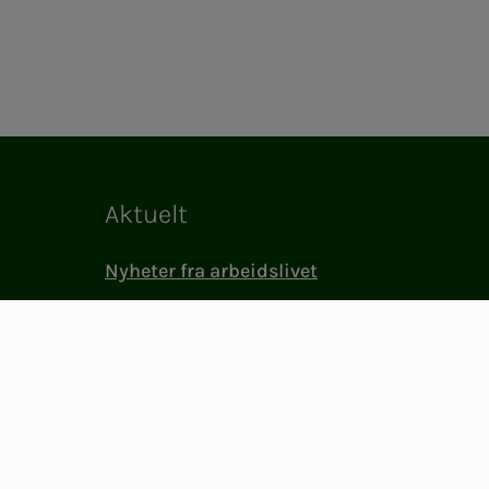
Aktuelt
Nyheter fra arbeidslivet
Medlemslivet i NITO
(BFI)
NITO i samfunnet
Presse og media