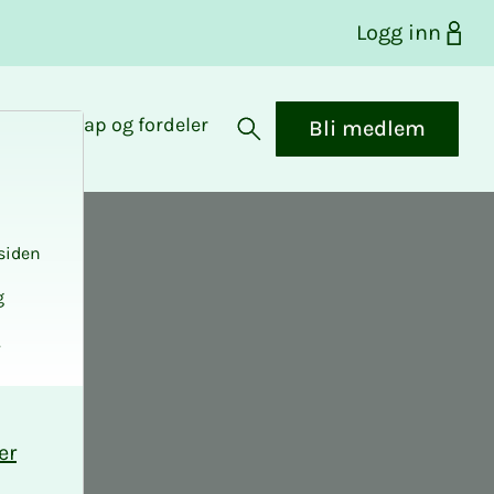
Logg inn
Medlemskap og fordeler
Bli medlem
Åpne søk
siden
g
.
er