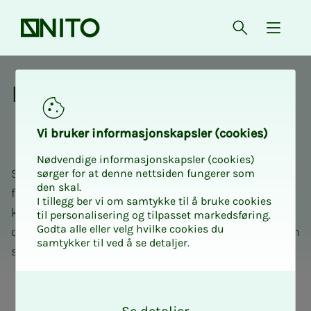
Forsiden
Åpne søk
{ isMe
Med­­­­­lems­­­for­­­de­­­ler
Vi bru­­­ker in­­­for­­­ma­­­sjons­­­kaps­­­­­ler (cookies)
Nødvendige informasjonskapsler (cookies)
Som medlem hos oss kan du spare penger på
sørger for at denne nettsiden fungerer som
den skal.
forsikring, bank og pensjon. Vårt tilbud av kurs,
I tillegg ber vi om samtykke til å bruke cookies
konferanser og fagnettverk holder deg oppdatert,
til personalisering og tilpasset markedsføring.
Godta alle eller velg hvilke cookies du
og vi hjelper deg med juridiske utfordringer. Vi er din
samtykker til ved å se detaljer.
støttespiller hele livet.
O
k