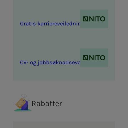
Gra­­­tis kar­rie­r­e­vei­­­led­­­ning
CV- og job­b­­­søk­­­nads­­­e­va­lu­e­ring
Rabatter