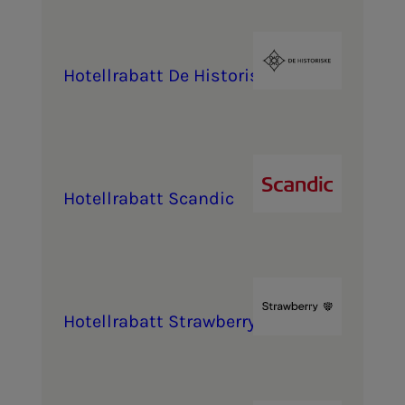
Ho­­­tel­l­ra­­­batt De His­­­to­ris­­­ke
Ho­­­tel­l­ra­­­batt Scan­­­dic
Ho­­­tel­l­ra­­­batt Straw­­­ber­ry