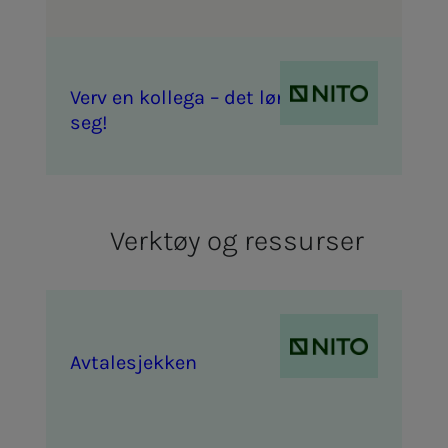
Verv en kol­­­le­­­ga – det løn­­­ner
seg!
Verktøy og ressurser
Av­ta­­­le­­­sjek­­­ken