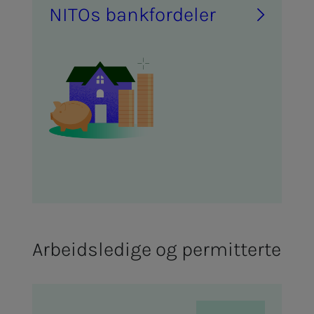
NITOs bank­­­for­­­de­­­ler
Arbeidsledige og permitterte