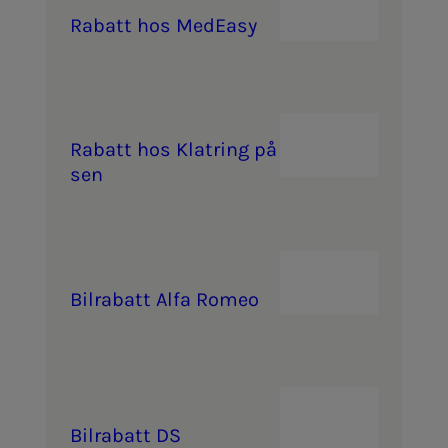
Ra­­­batt hos Med­­­Ea­­­sy
Ra­­­batt hos Klat­ring på Gren­­­
sen
Bil­ra­­­batt Alfa Ro­meo
Bil­ra­­­batt DS