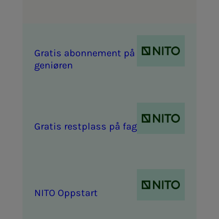
Gra­­­tis abon­­­ne­­­ment på Bio­­­in­­­
ge­­­ni­ø­ren
Gra­­­tis rest­plass på fag­­­kurs
NITO Opp­start