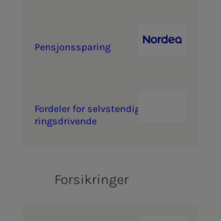
Pen­­­sjons­­­s­­pa­ring
For­­­de­­­ler for selv­­­s­­ten­­­dig næ­­­
rings­­­dri­­­ven­­­de
Forsikringer