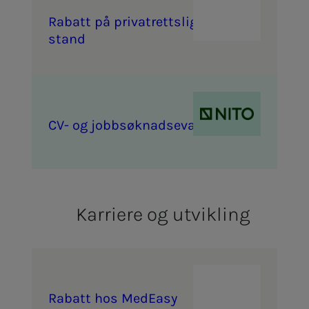
Ra­­­batt på pri­vat­retts­­­lig bi­­­
stand
CV- og job­b­­­søk­­­nads­­­e­va­lu­e­ring
Karriere og utvikling
Ra­­­batt hos Med­­­Ea­­­sy