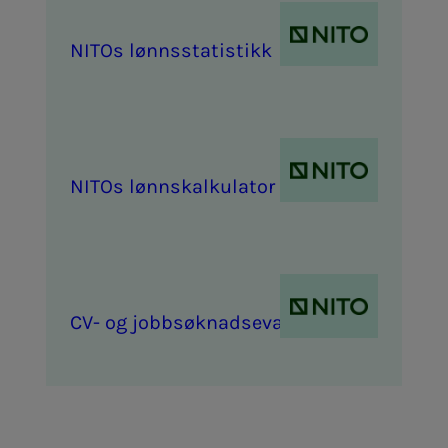
NITOs lønns­sta­­­ti­s­­tikk
NITOs lønn­­­skalk­­­u­la­tor
CV- og job­b­­­søk­­­nads­­­e­va­lu­e­ring