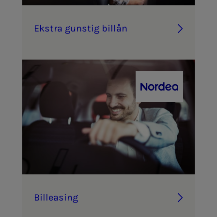
Eks­tra guns­­­tig bil­lån
Bil­­­le­as­ing