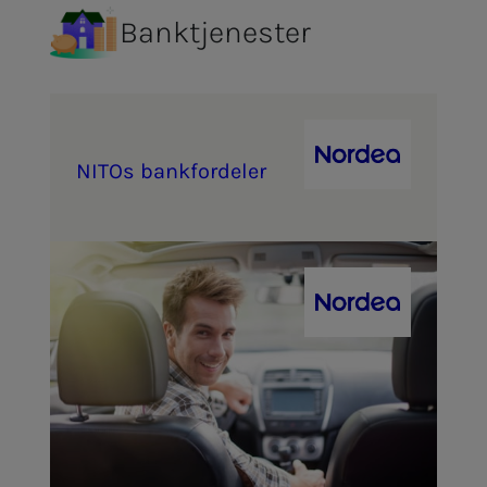
Banktjenester
NITOs bank­­­for­­­de­­­ler