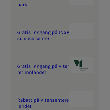
park
Gra­­­tis inn­­­­­gang på IN­­­SPI­RIA
scien­ce cen­­­ter
Gra­­­tis inn­­­­­gang på Vi­­­ten­­­sen­­­te­
ret Inn­­­lan­­­det
Ra­­­batt på Vi­­­ten­­­sen­­­te­ret Sør­
lan­­­det