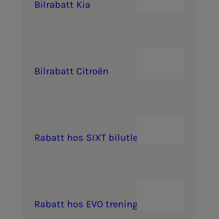
Bil­ra­­­batt Kia
Bil­ra­­­batt Ci­troën
Ra­­­batt hos SIXT bil­ut­­­leie
Ra­­­batt hos EVO tre­­­nings­­­­­sen­­­ter