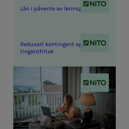
Lån i på­­­ven­­­te av lønns­­­ga­ran­­­ti
Re­­­du­­­sert kon­­­tin­­­gent og kon­­­
tin­­­gen­t­fri­­­tak