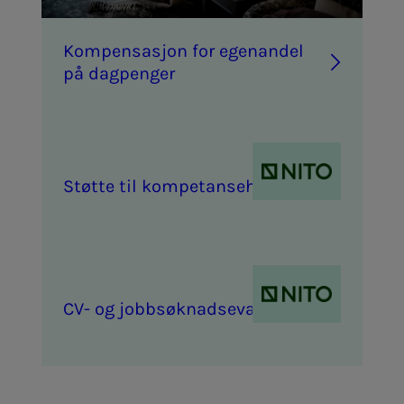
Kom­­­pen­sa­­­sjon for egen­an­­­del
på dag­­­pen­­­ger
Støt­­­te til kom­­­pe­tan­­se­he­ving
CV- og job­b­­­søk­­­nads­­­e­va­lu­e­ring