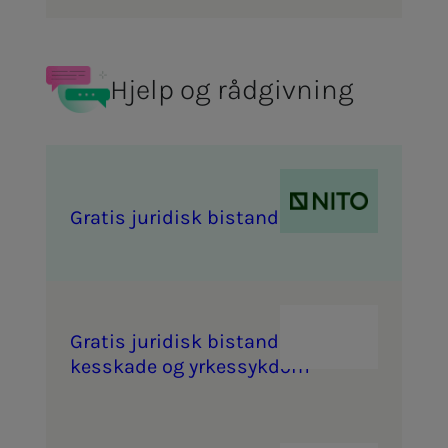
Hjelp og rådgivning
Gra­­­tis ju­ri­­­disk bi­­­stand
Gra­­­tis ju­ri­­­disk bi­­­stand ved yr­­­
kes­­­ska­­­de og yr­­­kes­­­syk­­­dom