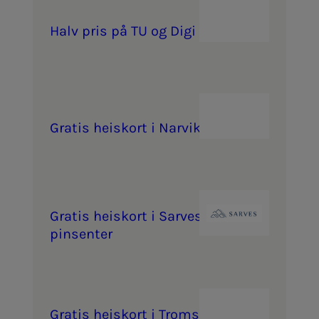
Halv pris på TU og Digi
Gra­­­tis heis­kort i Nar­vik­­­fjel­­­let
Gra­­­tis heis­kort i Sar­ve­sAl­ta Al­
pin­­­sen­­­ter
Gra­­­tis heis­kort i Tromsø Al­pin­­­