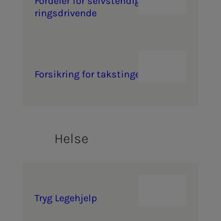
For­­­de­­­ler for selv­­­s­­ten­­­dig næ­­­
rings­­­dri­­­ven­­­de
For­­­sik­ring for taks­t­in­­­ge­­­ni­ør
Helse
Tryg Le­­ge­hjelp