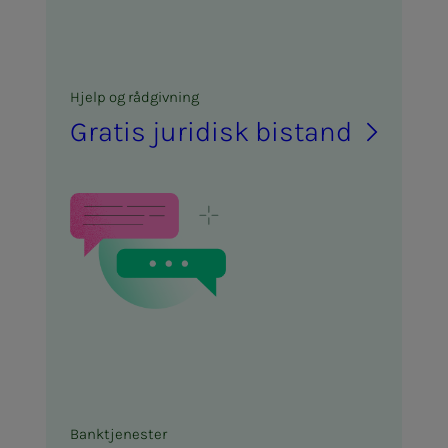
Hjelp og rå­d­­­giv­­­ning
Gra­­­tis ju­ri­­­disk bi­­­stand
Bank­tje­­­nes­­­ter