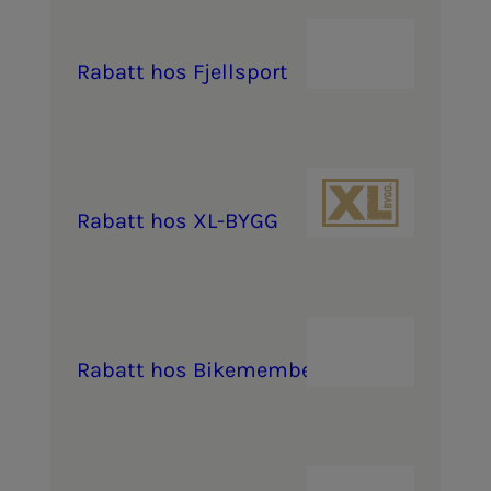
Ra­­­batt hos Fjell­s­­­port
Ra­­­batt hos XL-BYGG
Ra­­­batt hos Bikemem­­­ber