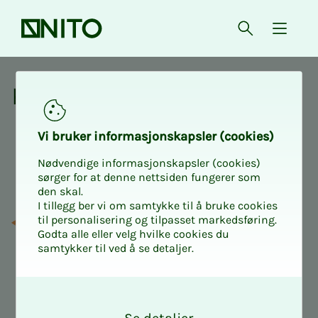
Forsiden
Åpne søk
{ isMe
Kurs og aktiviteter fra NITO
Kurs og ak­­­ti­vi­­­te­­­ter
Vi bru­­­ker in­­­for­­­ma­­­sjons­­­kaps­­­­­ler (cookies)
Nødvendige informasjonskapsler (cookies)
sørger for at denne nettsiden fungerer som
den skal.
I tillegg ber vi om samtykke til å bruke cookies
til personalisering og tilpasset markedsføring.
Godta alle eller velg hvilke cookies du
samtykker til ved å se detaljer.
O
k