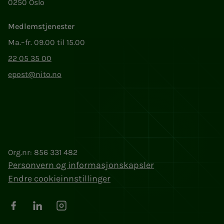
0250 Oslo
Medlemstjenester
Ma.–fr. 09.00 til 15.00
22 05 35 00
epost@nito.no
Org.nr: 856 331 482
Personvern og informasjonskapsler
Endre cookieinnstillinger
Facebook
LinkedIn
Instagram