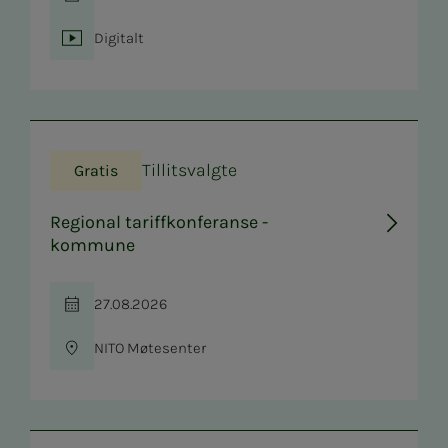
Tid
Digitalt
Sted
Tillitsvalgte
Gratis
Regional tariffkonferanse -
kommune
27.08.2026
Tid
NITO Møtesenter
Sted