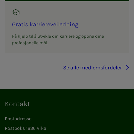
Gra­­­tis kar­rie­r­e­vei­­­led­­­ning
Få hjelp til å utvikle din karriere og oppnå dine
profesjonelle mål.
Se alle medlemsfordeler
Kontakt
Postadresse
Postboks 1636 Vika