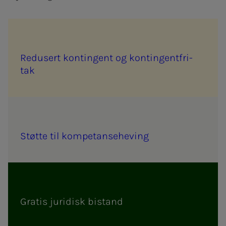
Re­­­du­­­sert kon­­­tin­­­gent og kon­­­tin­­­gen­t­fri­­­
tak
Støt­­­te til kom­­­pe­tan­­se­he­ving
Gra­­­tis ju­ri­­­disk bi­­­stand