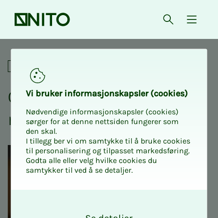
Forsiden
Åpne søk
{ isMe
Lønn og arbeidsforhold
Opp­­­si­­­gel­­­se, ned­­­be­­­man­­­
Vi bru­­­ker in­­­for­­­ma­­­sjons­­­kaps­­­­­ler (cookies)
Nødvendige informasjonskapsler (cookies)
ning og perm­­­it­­­te­ring
sørger for at denne nettsiden fungerer som
den skal.
I tillegg ber vi om samtykke til å bruke cookies
til personalisering og tilpasset markedsføring.
Godta alle eller velg hvilke cookies du
samtykker til ved å se detaljer.
O
k