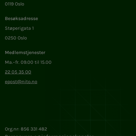
0119 Oslo
Besøksadresse
Støperigata 1
0250 Oslo
Medlemstjenester
Ma.–fr. 09.00 til 15.00
22 05 35 00
epost@nito.no
Org.nr: 856 331 482