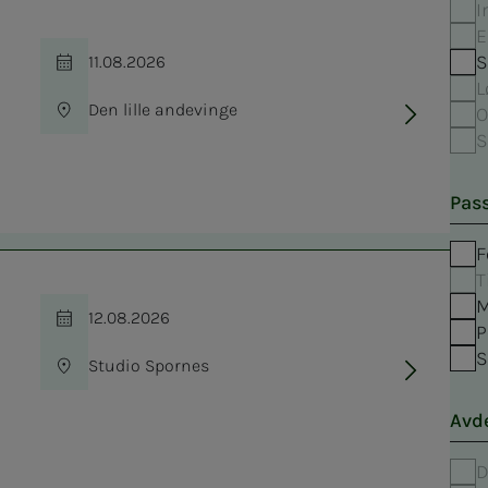
I
E
S
11.08.2026
Tid
L
Den lille andevinge
O
Sted
S
Pass
F
T
M
12.08.2026
Tid
P
S
Studio Spornes
Sted
Avd
D