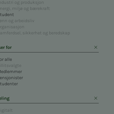
ndustri og produksjon
nergi, miljø og bærekraft
tudent
ønn og arbeidsliv
rganisasjon
amferdsel, sikkerhet og beredskap
er for
or alle
illitsvalgte
edlemmer
ensjonister
tudenter
eling
igitalt