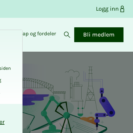
Logg inn
Medlemskap og fordeler
Bli medlem
Åpne søk
siden
g
.
er