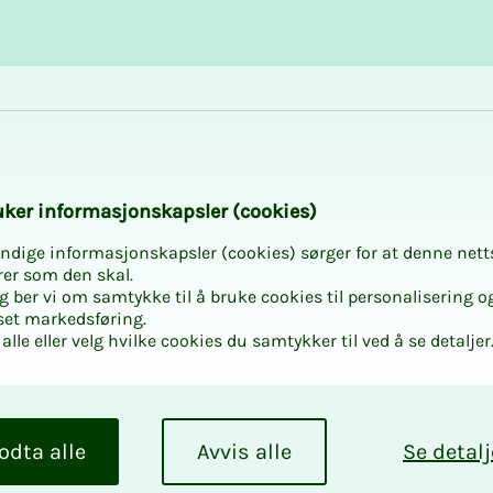
Karriere og utvikling
Kurs og aktiviteter
fra NITO
­­ker in­­­for­­­ma­­­sjons­­­kaps­­­­­ler (cookies)
ter
ndige informasjonskapsler (cookies) sørger for at denne nett
rer som den skal.
egg ber vi om samtykke til å bruke cookies til personalisering o
set markedsføring.
alle eller velg hvilke cookies du samtykker til ved å se detaljer
le aktiviteter over
asser for deg, enten
eller utforske nye
odta alle
Avvis alle
Se detalj