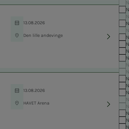
N
N
N
13.08.2026
N
Tid
N
Den lille andevinge
N
Sted
N
N
N
N
N
N
N
13.08.2026
N
Tid
N
HAVET Arena
N
Sted
N
N
N