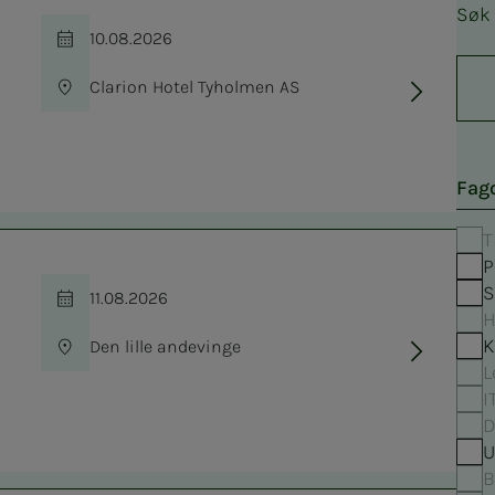
Søk
10.08.2026
Tid
Clarion Hotel Tyholmen AS
Sted
Fag
T
P
S
11.08.2026
Tid
H
K
Den lille andevinge
Sted
L
I
D
U
B