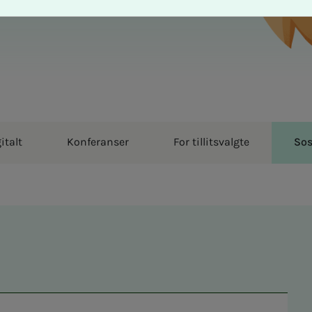
italt
Konferanser
For tillitsvalgte
Sos