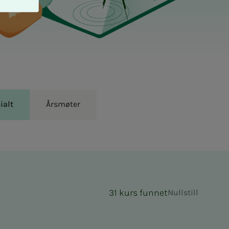
ialt
Årsmøter
31 kurs funnet
Nullstill