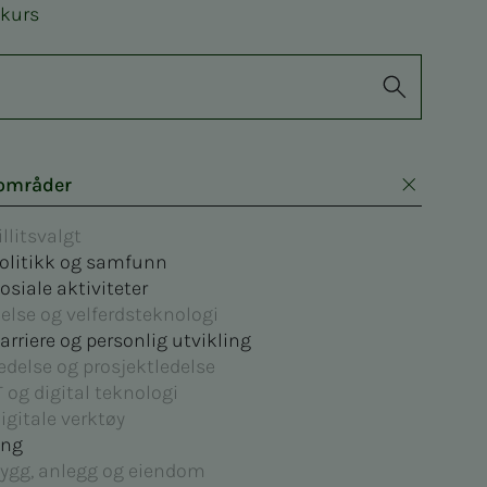
 kurs
områder
illitsvalgt
olitikk og samfunn
osiale aktiviteter
else og velferdsteknologi
arriere og personlig utvikling
edelse og prosjektledelse
T og digital teknologi
igitale verktøy
ng
ygg, anlegg og eiendom