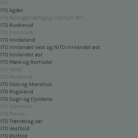
ITO
ITO Agder
ITO Bioingeniørfaglig Institutt BFI
ITO Buskerud
ITO Finnmark
ITO Hordaland
ITO Innlandet vest og NITO Innlandet øst
ITO Innlandet øst
ITO Møre og Romsdal
ITO Nord
ITO Nordland
ITO Oslo og Akershus
ITO Rogaland
ITO Sogn og Fjordane
ITO Telemark
ITO Troms
ITO Trøndelag sør
ITO Vestfold
ITO Østfold