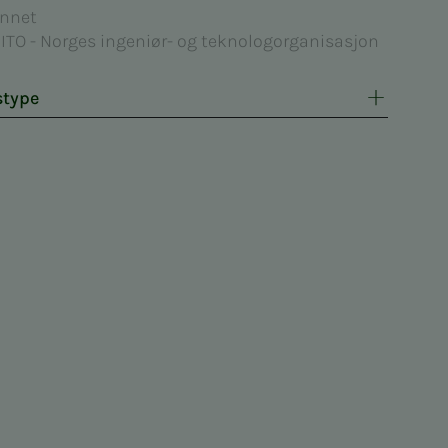
nnet
ITO - Norges ingeniør- og teknologorganisasjon
stype