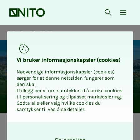
Forsiden
Åpne søk
{ isMe
Medlemslivet i NITO
Vi bru­­­ker in­­­for­­­ma­­­sjons­­­kaps­­­­­ler (cookies)
Nødvendige informasjonskapsler (cookies)
sørger for at denne nettsiden fungerer som
den skal.
I tillegg ber vi om samtykke til å bruke cookies
til personalisering og tilpasset markedsføring.
Godta alle eller velg hvilke cookies du
samtykker til ved å se detaljer.
Medlemslivet i NITO
O
k