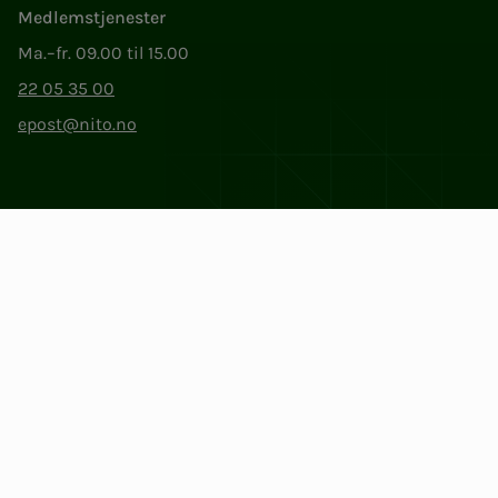
Medlemstjenester
Ma.–fr. 09.00 til 15.00
22 05 35 00
epost@nito.no
Org.nr: 856 331 482
Personvern og informasjonskapsler
Endre cookieinnstillinger
Facebook
LinkedIn
Instagram