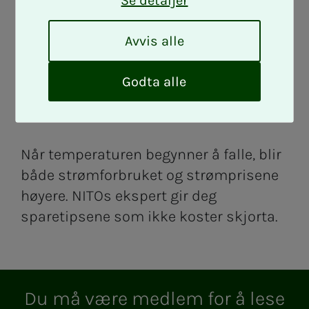
Se detaljer
6 spa­re­­­tips når
A
Avvis alle
strøm­pri­­­sen
v
v
i
Godta alle
øker
s
a
l
l
Når temperaturen begynner å falle, blir
e
både strømforbruket og strømprisene
høyere. NITOs ekspert gir deg
sparetipsene som ikke koster skjorta.
Du må være med­­­­­lem for å lese