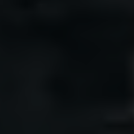
Kan jeg sette
pengene i hus eller
leilighet?
- IPS-pengene kan ikke brukes til å
finansiere eller nedbetale boliglån.
Andreas Moen