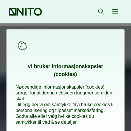
Forsiden
Åpne søk
{ isMe
Vi bru­ker in­for­ma­sjons­kaps­ler
(cookies)
Nødvendige informasjonskapsler (cookies)
sørger for at denne nettsiden fungerer som den
skal.
I tillegg ber vi om samtykke til å bruke cookies til
personalisering og tilpasset markedsføring.
Godta alle eller velg hvilke cookies du
samtykker til ved å se detaljer.