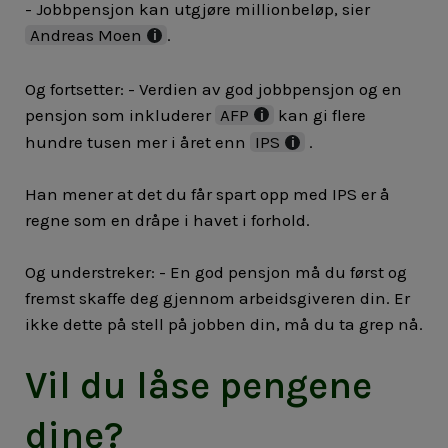
- J
obbpensjon kan utgjøre millionbeløp, sier
Andreas Moen
.
Og fortsetter: - Verdien av god jobbpensjon og en
pensjon som inkluderer
AFP
kan gi flere
hundre tusen mer
i året enn
IPS
.
Han mener at det du får spart opp med IPS er å
regne som en dråpe i havet i forhold.
Og understreker: - En god pensjon må du først og
fremst skaffe deg gjennom arbeidsgiveren din. Er
ikke dette på stell på jobben din, må du ta grep nå.
Vil du låse pengene
dine?