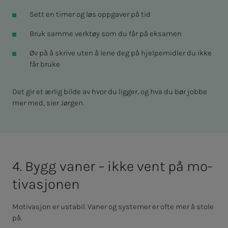
Sett en timer og løs oppgaver på tid
Bruk samme verktøy som du får på eksamen
Øv på å skrive uten å lene deg på hjelpemidler du ikke
får bruke
Det gir et ærlig bilde av hvor du ligger, og hva du bør jobbe
mer med, sier Jørgen.
4. Bygg va­­­ner – ikke vent på mo­­­
ti­va­­­sjo­­­nen
Motivasjon er ustabil. Vaner og systemer er ofte mer å stole
på.