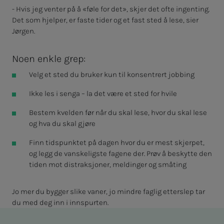
- Hvis jeg venter på å «føle for det», skjer det ofte ingenting.
Det som hjelper, er faste tider og et fast sted å lese, sier
Jørgen.
Noen enkle grep:
Velg et sted du bruker kun til konsentrert jobbing
Ikke les i senga – la det være et sted for hvile
Bestem kvelden før når du skal lese, hvor du skal lese
og hva du skal gjøre
Finn tidspunktet på dagen hvor du er mest skjerpet,
og legg de vanskeligste fagene der. Prøv å beskytte den
tiden mot distraksjoner, meldinger og småting
Jo mer du bygger slike vaner, jo mindre faglig etterslep tar
du med deg inn i innspurten.