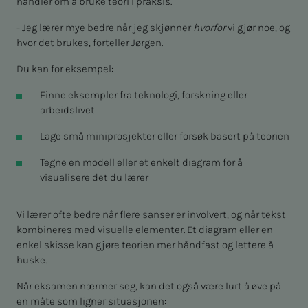
handler om å bruke teori i praksis.
- Jeg lærer mye bedre når jeg skjønner
hvorfor
vi gjør noe, og
hvor det brukes, forteller Jørgen.
Du kan for eksempel:
Finne eksempler fra teknologi, forskning eller
arbeidslivet
Lage små miniprosjekter eller forsøk basert på teorien
Tegne en modell eller et enkelt diagram for å
visualisere det du lærer
Vi lærer ofte bedre når flere sanser er involvert, og når tekst
kombineres med visuelle elementer. Et diagram eller en
enkel skisse kan gjøre teorien mer håndfast og lettere å
huske.
Når eksamen nærmer seg, kan det også være lurt å øve på
en måte som ligner situasjonen: