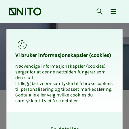
Forsiden
Åpne søk
{ isMe
Vi bru­­­ker in­­­for­­­ma­­­sjons­­­kaps­­­­­ler (cookies)
Nødvendige informasjonskapsler (cookies)
sørger for at denne nettsiden fungerer som
den skal.
I tillegg ber vi om samtykke til å bruke cookies
til personalisering og tilpasset markedsføring.
Godta alle eller velg hvilke cookies du
samtykker til ved å se detaljer.
Slik le­­­ser jeg til
O
ek­sa­­­men: 5 tips
k