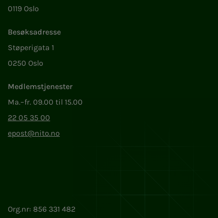
0119 Oslo
Besøksadresse
Støperigata 1
0250 Oslo
Medlemstjenester
Ma.–fr. 09.00 til 15.00
22 05 35 00
epost@nito.no
Org.nr: 856 331 482