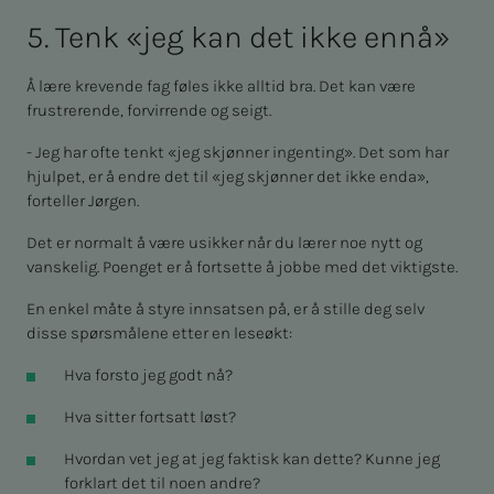
5. Tenk «jeg kan det ikke enn­å»
Å lære krevende fag føles ikke alltid bra. Det kan være
frustrerende, forvirrende og seigt.
- Jeg har ofte tenkt «jeg skjønner ingenting». Det som har
hjulpet, er å endre det til «jeg skjønner det ikke enda»,
forteller Jørgen.
Det er normalt å være usikker når du lærer noe nytt og
vanskelig. Poenget er å fortsette å jobbe med det viktigste.
En enkel måte å styre innsatsen på, er å stille deg selv
disse spørsmålene etter en leseøkt:
Hva forsto jeg godt nå?
Hva sitter fortsatt løst?
Hvordan vet jeg at jeg faktisk kan dette? Kunne jeg
forklart det til noen andre?