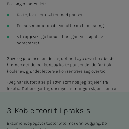
For Jørgen betyr det:
Korte, fokuserte økter med pauser
En rask repetisjon dagen etter en forelesning
Å ta opp viktige temaer flere ganger i løpet av
semesteret
Søvn og pauser er en del av jobben. I dyp søvn bearbeider
hjernen det du har lært, og korte pauser der du faktisk
kobler av, gjør det lettere å konsentrere seg over tid.
- Jeg har sluttet å se på søvn som noe jeg "stjeler" fra
lesetid. Det er egentlig der mye av læringen skjer, sier han.
3. Kob­­­­­le teori til prak­­­sis
Eksamensoppgaver tester ofte mer enn pugging. De