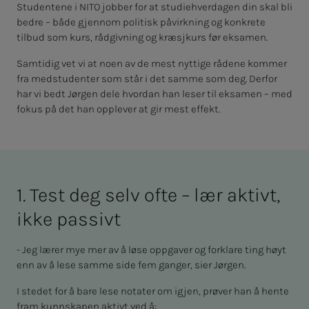
Studentene i NITO jobber for at studiehverdagen din skal bli
bedre – både gjennom politisk påvirkning og konkrete
tilbud som kurs, rådgivning og kræsjkurs før eksamen.
Samtidig vet vi at noen av de mest nyttige rådene kommer
fra medstudenter som står i det samme som deg. Derfor
har vi bedt Jørgen dele hvordan han leser til eksamen – med
fokus på det han opplever at gir mest effekt.
1. Test deg selv ofte – lær ak­­­tivt,
ikke pas­­­sivt
- Jeg lærer mye mer av å løse oppgaver og forklare ting høyt
enn av å lese samme side fem ganger, sier Jørgen.
I stedet for å bare lese notater om igjen, prøver han å hente
fram kunnskapen aktivt ved å: