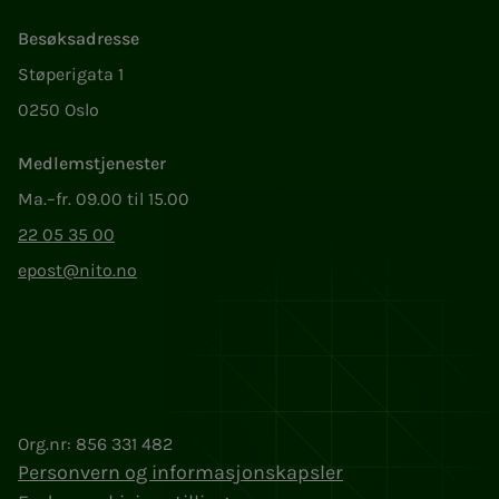
Besøksadresse
Støperigata 1
0250 Oslo
Medlemstjenester
Ma.–fr. 09.00 til 15.00
22 05 35 00
epost@nito.no
Org.nr: 856 331 482
Personvern og informasjonskapsler