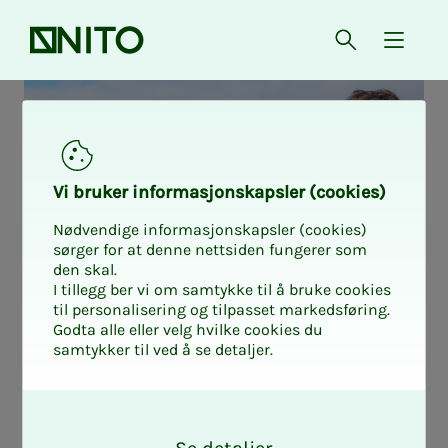
Forsiden
Åpne søk
{ isMe
Vi bru­­­ker in­­­for­­­ma­­­sjons­­­kaps­­­­­ler (cookies)
Nødvendige informasjonskapsler (cookies)
sørger for at denne nettsiden fungerer som
den skal.
I tillegg ber vi om samtykke til å bruke cookies
til personalisering og tilpasset markedsføring.
Godta alle eller velg hvilke cookies du
samtykker til ved å se detaljer.
Få en sma­­ke­­­bit
O
k