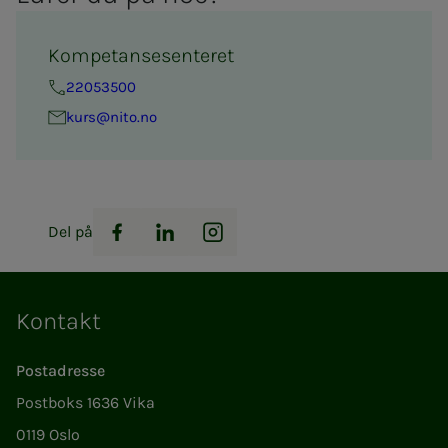
Kompetansesenteret
22053500
kurs@nito.no
Del på
Facebook
LinkedIn
Instagram
Kontakt
Postadresse
Postboks 1636 Vika
0119 Oslo