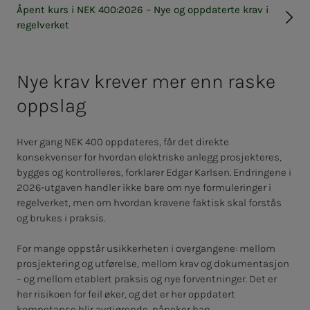
Åpent kurs i NEK 400:2026 – Nye og opp­­da­­ter­­te krav i
re­­gel­ver­­ket
Nye krav krever mer enn raske
oppslag
Hver gang NEK 400 oppdateres, får det direkte
konsekvenser for hvordan elektriske anlegg prosjekteres,
bygges og kontrolleres, forklarer Edgar Karlsen. Endringene i
2026‑utgaven handler ikke bare om nye formuleringer i
regelverket, men om hvordan kravene faktisk skal forstås
og brukes i praksis.
For mange oppstår usikkerheten i overgangene: mellom
prosjektering og utførelse, mellom krav og dokumentasjon
– og mellom etablert praksis og nye forventninger. Det er
her risikoen for feil øker, og det er her oppdatert
kompetanse blir avgjørende, påpeker han.