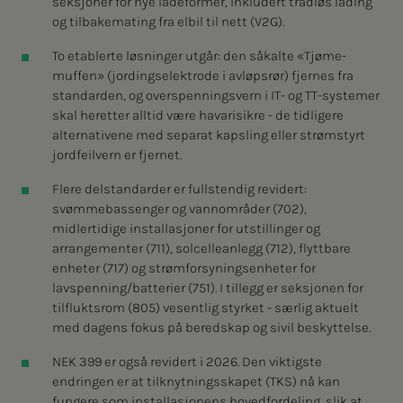
seksjoner for nye ladeformer, inkludert trådløs lading
og tilbakemating fra elbil til nett (V2G).
To etablerte løsninger utgår: den såkalte «Tjøme-
muffen» (jordingselektrode i avløpsrør) fjernes fra
standarden, og overspenningsvern i IT- og TT-systemer
skal heretter alltid være havarisikre - de tidligere
alternativene med separat kapsling eller strømstyrt
jordfeilvern er fjernet.
Flere delstandarder er fullstendig revidert:
svømmebassenger og vannområder (702),
midlertidige installasjoner for utstillinger og
arrangementer (711), solcelleanlegg (712), flyttbare
enheter (717) og strømforsyningsenheter for
lavspenning/batterier (751). I tillegg er seksjonen for
tilfluktsrom (805) vesentlig styrket - særlig aktuelt
med dagens fokus på beredskap og sivil beskyttelse.
NEK 399 er også revidert i 2026. Den viktigste
endringen er at tilknytningsskapet (TKS) nå kan
fungere som installasjonens hovedfordeling, slik at