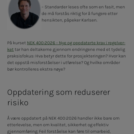
– Standarder leses ofte som en fasit, men
de må forstås riktig for å fungere etter
hensikten, påpeker Karlsen.
På kurset
NEK 400:2026 – Nye og opp­­da­­ter­­te krav i re­­gel­ver­­
ket
tar han deltakerne gjennom endringene med et tydelig
praksisfokus: Hva betyr dette for prosjekteringen? Hvor kan
det oppstå misforståelser i utførelse? Og hvilke områder
bør kontrolleres ekstra nøye?
Oppdatering som reduserer
risiko
Å være oppdatert på NEK 400:2026 handler ikke bare om
etterlevelse, men om kvalitet, sikkerhet og effektiv
gjennomføring. Feil forståelse kan føre til omarbeid,