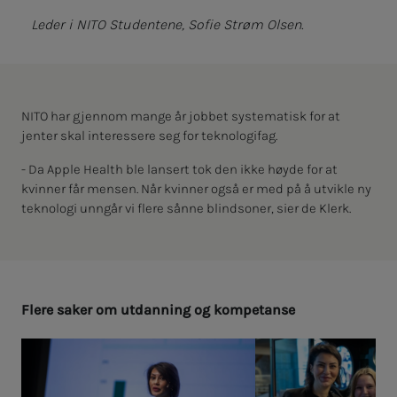
Leder i NITO Studentene, Sofie Strøm Olsen.
NITO har gjennom mange år jobbet systematisk for at
jenter skal interessere seg for teknologifag.
- Da Apple Health ble lansert tok den ikke høyde for at
kvinner får mensen. Når kvinner også er med på å utvikle ny
teknologi unngår vi flere sånne blindsoner, sier de Klerk.
Fle­­­re sa­­­ker om ut­­­dan­­­ning og kom­­­pe­tan­­­se