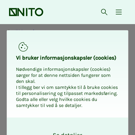
Forsiden
Åpne søk
{ isMe
NITO i samfunnet
Vi bru­­­ker in­­­for­­­ma­­­sjons­­­kaps­­­­­ler (cookies)
Nødvendige informasjonskapsler (cookies)
sørger for at denne nettsiden fungerer som
den skal.
I tillegg ber vi om samtykke til å bruke cookies
til personalisering og tilpasset markedsføring.
Godta alle eller velg hvilke cookies du
samtykker til ved å se detaljer.
O
k