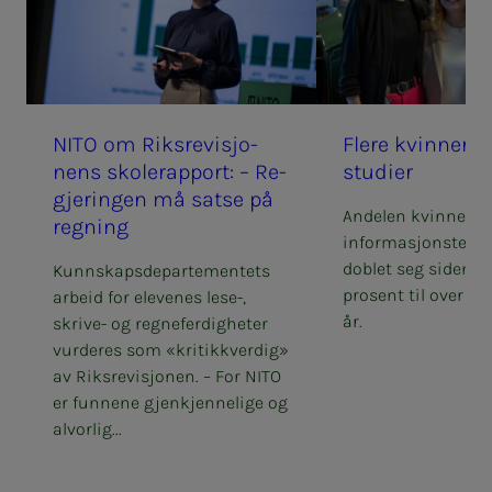
NITO om Riks­re­vi­­­sjo­­­
Fle­­­re kvin­­­ner sø
nens sko­­­le­rap­­­port: – Re­­­
stu­­­di­er
gje­rin­­­gen må sat­­­se på
Andelen kvinnelige
reg­­­ning
informasjonstekno
doblet seg siden 20
Kunnskapsdepartementets
prosent til over 36
arbeid for elevenes lese-,
år.
skrive- og regneferdigheter
vurderes som «kritikkverdig»
av Riksrevisjonen. – For NITO
er funnene gjenkjennelige og
alvorlig...