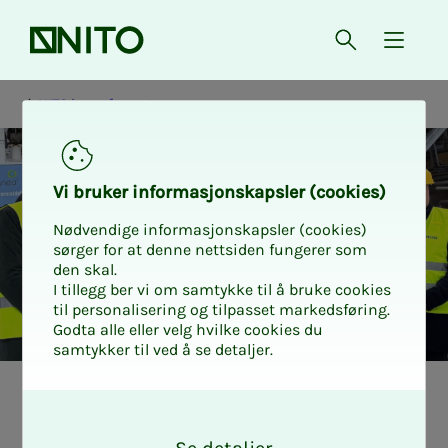
Forsiden
Åpne søk
{ isMe
NITO i samfunnet
Vi bru­­­ker in­­­for­­­ma­­­sjons­­­kaps­­­­­ler (cookies)
Nødvendige informasjonskapsler (cookies)
sørger for at denne nettsiden fungerer som
den skal.
I tillegg ber vi om samtykke til å bruke cookies
til personalisering og tilpasset markedsføring.
Godta alle eller velg hvilke cookies du
samtykker til ved å se detaljer.
NITO i samfunnet
O
k