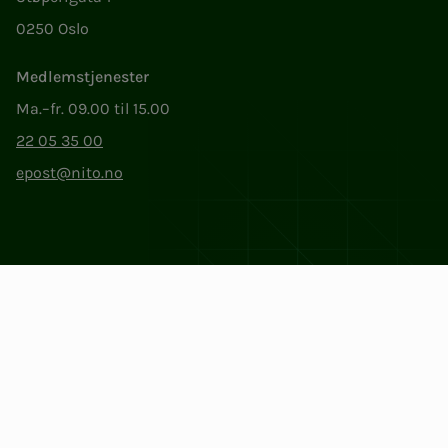
0250 Oslo
Medlemstjenester
Ma.–fr. 09.00 til 15.00
22 05 35 00
epost@nito.no
Org.nr: 856 331 482
Personvern og informasjonskapsler
Endre cookieinnstillinger