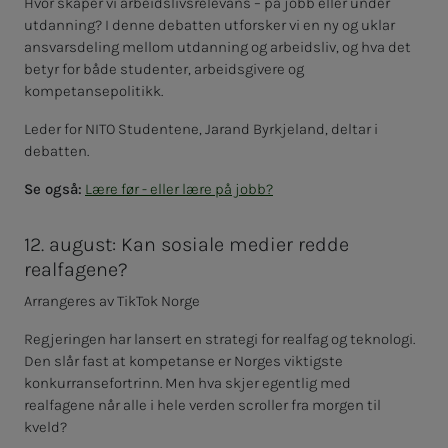
Hvor skaper vi arbeidslivsrelevans – på jobb eller under
utdanning? I denne debatten utforsker vi en ny og uklar
ansvarsdeling mellom utdanning og arbeidsliv, og hva det
betyr for både studenter, arbeidsgivere og
kompetansepolitikk.
Leder for NITO Studentene, Jarand Byrkjeland, deltar i
debatten.
Se også:
Lære før - eller lære på jobb?
12. august: Kan sosiale medier redde
realfagene?
Arrangeres av TikTok Norge
Regjeringen har lansert en strategi for realfag og teknologi.
Den slår fast at kompetanse er Norges viktigste
konkurransefortrinn. Men hva skjer egentlig med
realfagene når alle i hele verden scroller fra morgen til
kveld?