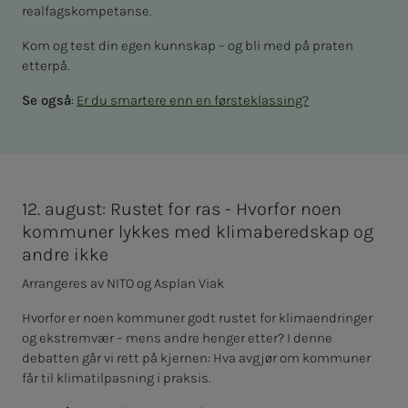
realfagskompetanse.
Kom og test din egen kunnskap – og bli med på praten
etterpå.
Se også
:
Er du smartere enn en førsteklassing?
12. august: Rustet for ras - Hvorfor noen
kommuner lykkes med klimaberedskap og
andre ikke
Arrangeres av NITO og Asplan Viak
Hvorfor er noen kommuner godt rustet for klimaendringer
og ekstremvær – mens andre henger etter? I denne
debatten går vi rett på kjernen: Hva avgjør om kommuner
får til klimatilpasning i praksis.