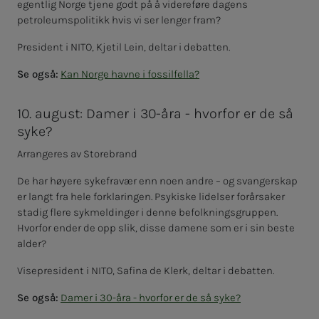
egentlig Norge tjene godt på å videreføre dagens
petroleumspolitikk hvis vi ser lenger fram?
President i NITO, Kjetil Lein, deltar i debatten.
Se også:
Kan Norge havne i fossilfella?
10. august: Damer i 30-åra - hvorfor er de så
syke?
Arrangeres av Storebrand
De har høyere sykefravær enn noen andre – og svangerskap
er langt fra hele forklaringen. Psykiske lidelser forårsaker
stadig flere sykmeldinger i denne befolkningsgruppen.
Hvorfor ender de opp slik, disse damene som er i sin beste
alder?
Visepresident i NITO, Safina de Klerk, deltar i debatten.
Se også:
Damer i 30-åra - hvorfor er de så syke?