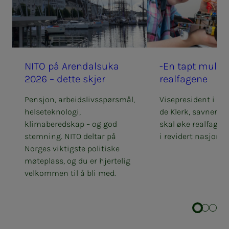
NITO på Aren­­­dal­s­u­­ka
-En tapt mu­­­lig­
2026 – det­­­te skjer
real­­­fa­­­ge­­­ne
Pensjon, arbeidslivsspørsmål,
Visepresident i NIT
helseteknologi,
de Klerk, savner m
klimaberedskap – og god
skal øke realfagsr
stemning. NITO deltar på
i revidert nasjonal
Norges viktigste politiske
møteplass, og du er hjertelig
velkommen til å bli med.