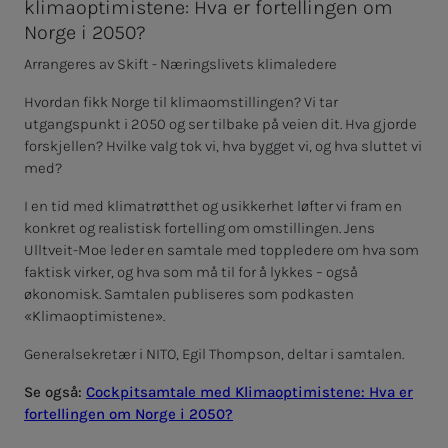
klimaoptimistene: Hva er fortellingen om
Norge i 2050?
Arrangeres av Skift - Næringslivets klimaledere
Hvordan fikk Norge til klimaomstillingen? Vi tar
utgangspunkt i 2050 og ser tilbake på veien dit. Hva gjorde
forskjellen? Hvilke valg tok vi, hva bygget vi, og hva sluttet vi
med?
I en tid med klimatrøtthet og usikkerhet løfter vi fram en
konkret og realistisk fortelling om omstillingen. Jens
Ulltveit-Moe leder en samtale med toppledere om hva som
faktisk virker, og hva som må til for å lykkes – også
økonomisk. Samtalen publiseres som podkasten
«Klimaoptimistene».
Generalsekretær i NITO, Egil Thompson, deltar i samtalen.
Se også:
Cockpitsamtale med Klimaoptimistene: Hva er
fortellingen om Norge i 2050?