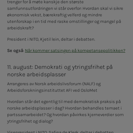
trenger for å møte kanskje den største
samfunnsutfordringen vi står overfor: Hvordan skal vi sikre
økonomisk vekst, bærekraftig velferd og mindre
utenforskap i en tid med raske omstillinger og mangel på
arbeidskraft?
President i NITO, Kjetil lein, deltar i debatten.
Se også
:
Når kommer satsingen på kompetansepolitikken?
11. august: Demokrati og ytringsfrihet på
norske arbeidsplasser
Arrangeres av Norsk arbeidslivsforum (NALF) og
Arbeidsforskningsinstituttet AFI ved OsloMet
Hvordan står det egentlig til med demokratisk praksis på
norske arbeidsplasser i dag? Hvordan behandles temaet i
partssamarbeidet? Og hvordan påvirkes kjerneverdier som
ytringsfrihet og dialog?
Visepresident i NITO, Safina de Klerk, deltar i debatten.