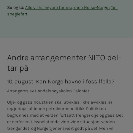
Se også:
Alle vil ha høyere tempo, men Helse-Norge går i
sneglefart
And­­­re ar­ran­­­ge­­­men­­­ter NITO del­­­
tar på
10. august: Kan Norge havne i fossilfella?
Arrangeres av Handelshøyskolen OsloMet
Olje- og gassindustrien skal utvikles, ikke avvikles, er
regjerings rådende petroleumspolitikk. Politikken
begrunnes med at verden fortsatt trenger olje og gass. Det
er derfor en tilsynelatende vinn-vinn situasjon: verden
trenger det, og Norge tjener svært godt på det. Men vil