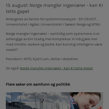
13. august: Norge mangler ingeniører - kan KI
tette gapet
Arrangeres av Senter for systeminnovasjon - SFI CELECT,
Universitetet i Agder, Universitetet i Sørøst-Norge og NTNU
Norge mangler ingeniører – samtidig som systemene vi er
avhengige av blir stadig mer komplekse. Vi må gjøre mer
med mindre, raskere og bedre. Kan kunstig intelligens være
svaret?
President i NITO, Kjetil Lein, deltar i debatten.
Se også:
Norge mangler ingeniører - kan KI tette gapet
Fle­­­re sa­­­ker om sam­­­funn og po­­­li­­­tikk