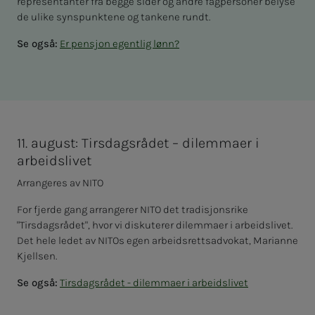
representanter fra begge sider og andre fagpersoner belyse
de ulike synspunktene og tankene rundt.
Se også:
Er pensjon egentlig lønn?
11. august: Tirsdagsrådet – dilemmaer i
arbeidslivet
Arrangeres av NITO
For fjerde gang arrangerer NITO det tradisjonsrike
"Tirsdagsrådet", hvor vi diskuterer dilemmaer i arbeidslivet.
Det hele ledet av NITOs egen arbeidsrettsadvokat, Marianne
Kjellsen.
Se også:
Tirsdagsrådet - dilemmaer i arbeidslivet