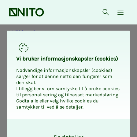
Forsiden
Åpne søk
{ isMe
NITO i samfunnet
Vi bru­­ker in­­for­­ma­­sjons­­kaps­­­ler (cookies)
Nødvendige informasjonskapsler (cookies)
sørger for at denne nettsiden fungerer som
den skal.
I tillegg ber vi om samtykke til å bruke cookies
til personalisering og tilpasset markedsføring.
Godta alle eller velg hvilke cookies du
samtykker til ved å se detaljer.
O
k