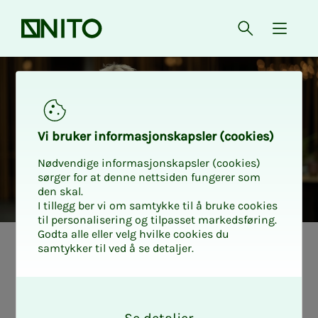
Forsiden
Åpne søk
{ isMe
Vi bru­­­ker in­­­for­­­ma­­­sjons­­­kaps­­­­­ler (cookies)
Nødvendige informasjonskapsler (cookies)
sørger for at denne nettsiden fungerer som
den skal.
I tillegg ber vi om samtykke til å bruke cookies
til personalisering og tilpasset markedsføring.
Godta alle eller velg hvilke cookies du
samtykker til ved å se detaljer.
Tariff kommune
Oslo kom­­­mu­­­ne:
O
k