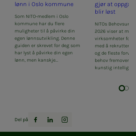
lønn i Oslo kom­­­mu­­­ne
gjør at opp­­­ga­­­
blir løst
Som NITO-medlem i Oslo
kommune har du flere
NITOs Behovsunde
muligheter til å påvirke din
2026 viser at man
egen lønnsutvikling. Denne
virksomheter fortsa
guiden er skrevet for deg som
med å rekruttere i
har lyst å påvirke din egen
og de fleste forven
lønn, men kanskje...
behov fremover. B
kunstig intellig...
Del på
Facebook
LinkedIn
Instagram