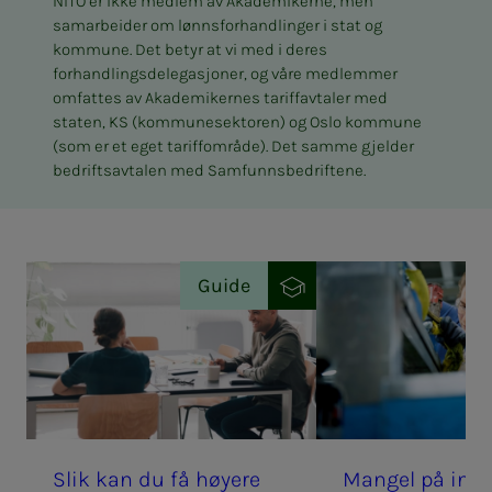
NITO er ikke medlem av Akademikerne, men
samarbeider om lønnsforhandlinger i stat og
kommune. Det betyr at vi med i deres
forhandlingsdelegasjoner, og våre medlemmer
omfattes av Akademikernes tariffavtaler med
staten, KS (kommunesektoren) og Oslo kommune
(som er et eget tariffområde). Det samme gjelder
bedriftsavtalen med Samfunnsbedriftene.
Guide
Slik kan du få høy­e­­re
Man­­­gel på in­­­ge­­­