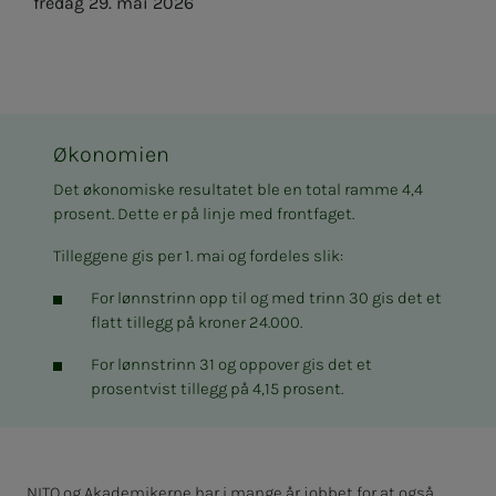
fredag 29. mai 2026
Økonomien
Det økonomiske resultatet ble en total ramme 4,4
prosent. Dette er på linje med frontfaget.
Tilleggene gis per 1. mai og fordeles slik:
For lønnstrinn opp til og med trinn 30 gis det et
flatt tillegg på kroner 24.000.
For lønnstrinn 31 og oppover gis det et
prosentvist tillegg på 4,15 prosent.
NITO og Akademikerne har i mange år jobbet for at også