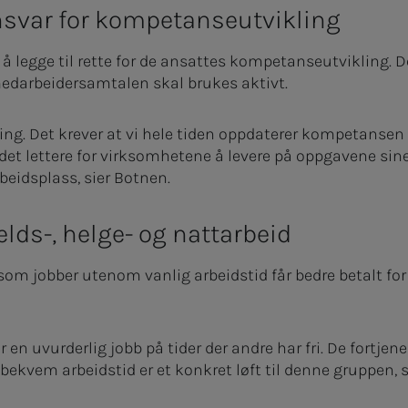
ansvar for kompetanseutvikling
il å legge til rette for de ansattes kompetanseutvikling. 
edarbeidersamtalen skal brukes aktivt.
dring. Det krever at vi hele tiden oppdaterer kompetansen 
r det lettere for virksomhetene å levere på oppgavene sin
rbeidsplass, sier Botnen.
elds-, helge- og nattarbeid
 som jobber utenom vanlig arbeidstid får bedre betalt fo
en uvurderlig jobb på tider der andre har fri. De fortje
 ubekvem arbeidstid er et konkret løft til denne gruppen, 