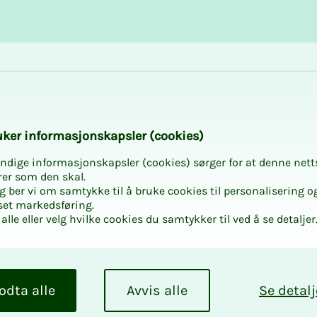
Karriere og utvikling
Kurs og aktiviteter
­­ker in­­­for­­­ma­­­sjons­­­kaps­­­­­ler (cookies)
ndige informasjonskapsler (cookies) sørger for at denne nett
rer som den skal.
egg ber vi om samtykke til å bruke cookies til personalisering o
set markedsføring.
alle eller velg hvilke cookies du samtykker til ved å se detaljer
odta alle
Avvis alle
Se detalj