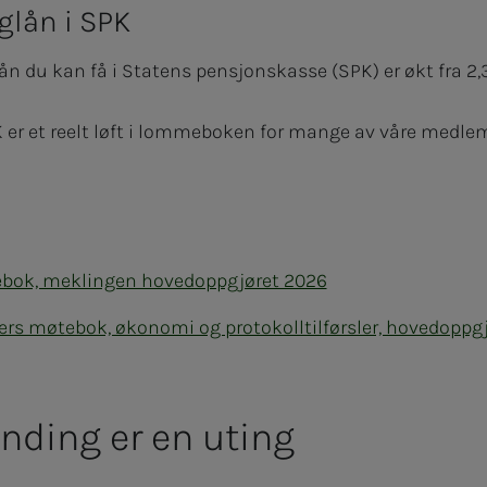
glån i SPK
 du kan få i Statens pensjonskasse (SPK) er økt fra 2,3 
er et reelt løft i lommeboken for mange av våre medlemme
bok, meklingen hovedoppgjøret 2026
ers møtebok, økonomi og protokolltilførsler, hovedoppg
anding er en uting