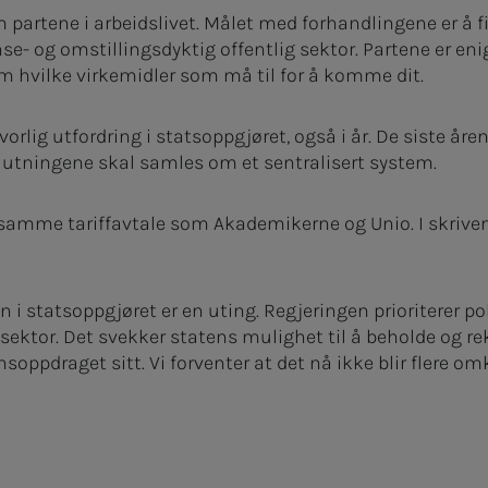
partene i arbeidslivet. Målet med forhandlingene er å 
nse- og omstillingsdyktig offentlig sektor. Partene er en
om hvilke virkemidler som må til for å komme dit.
lvorlig utfordring i statsoppgjøret, også i år. De siste år
lutningene skal samles om et sentralisert system.
samme tariffavtale som Akademikerne og Unio. I skrivend
 i statsoppgjøret er en uting. Regjeringen prioriterer po
 sektor. Det svekker statens mulighet til å beholde og 
nsoppdraget sitt. Vi forventer at det nå ikke blir flere