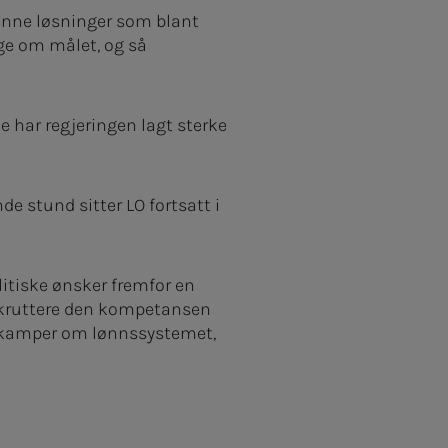
finne løsninger som blant
ige om målet, og så
ene har regjeringen lagt sterke
e stund sitter LO fortsatt i
litiske ønsker fremfor en
rekruttere den kompetansen
 omkamper om lønnssystemet,