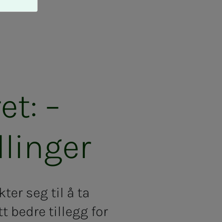
ret: –
­lin­­­ger
kter seg til å ta
t bedre tillegg for