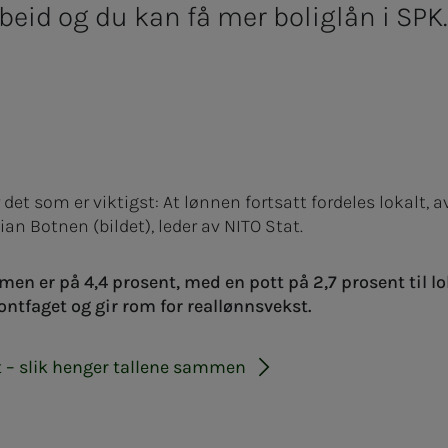
rbeid
og du kan få mer boliglån i SPK
.
 det som er viktigst:
A
t lønnen fortsatt fordeles lokalt, 
ian Botnen (bildet), leder av NITO Stat.
n er på 4,4 prosent, med en pott på 2,7 prosent til lok
ontfaget og gir rom for reallønnsvekst.
k hen­­­ger tal­­­le­­­ne sam­­­men