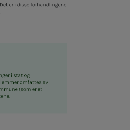
Det er i disse forhandlingene
.
ger i stat og
edlemmer omfattes av
ommune (som er et
tene.