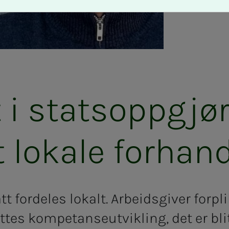
 stats­­­opp­­­gjø­
t lo­ka­­­le for­hand­­
tt fordeles lokalt. Arbeidsgiver forpli
ttes kompetanseutvikling, det er blit