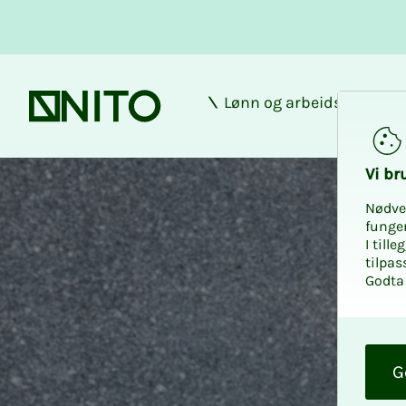
Lønn og arbeidsforhold
Forsiden
Vi bru­
Nødve
funge
I till
tilpas
Godta 
O
k
G