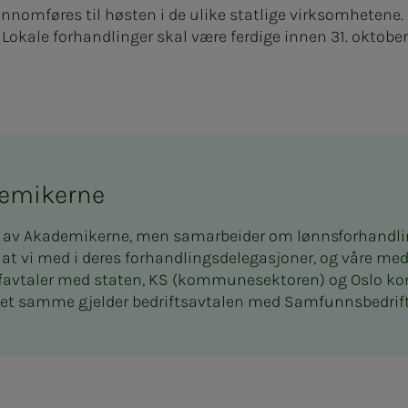
nnomføres til høsten i de ulike statlige virksomhetene. 
 Lokale forhandlinger skal være ferdige innen 31. oktober
demikerne
 av Akademikerne, men samarbeider om lønnsforhandlin
at vi med i deres forhandlingsdelegasjoner, og våre m
favtaler med staten, KS (kommunesektoren) og Oslo k
 Det samme gjelder bedriftsavtalen med Samfunnsbedrif