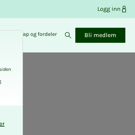
Logg inn
Medlemskap og fordeler
Bli medlem
Åpne søk
siden
g
.
er