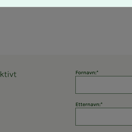
ktivt
Fornavn:
Etternavn: