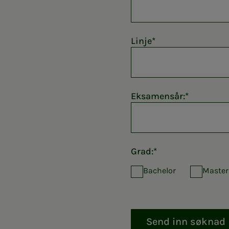
Linje
Eksamensår:
Grad:
Bachelor
Master
Send inn søknad