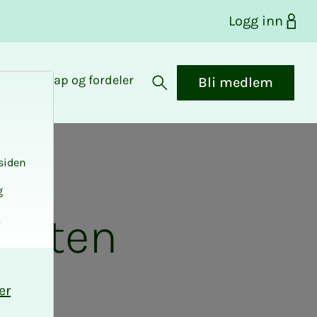
Logg inn
Medlemskap og fordeler
Bli medlem
Åpne søk
siden
g
e uten
.
er