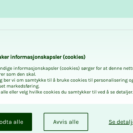
Karriere og utvikling
Kurs og aktiviteter
­­ker in­­­for­­­ma­­­sjons­­­kaps­­­­­ler (cookies)
ndige informasjonskapsler (cookies) sørger for at denne nett
rer som den skal.
egg ber vi om samtykke til å bruke cookies til personalisering o
set markedsføring.
for yrkesaktiv
alle eller velg hvilke cookies du samtykker til ved å se detaljer
fødselsnummer
odta alle
Avvis alle
Se detalj