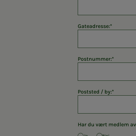
Gateadresse:
Postnummer:
Poststed / by:
Har du vært medlem av 
Ja
Nei