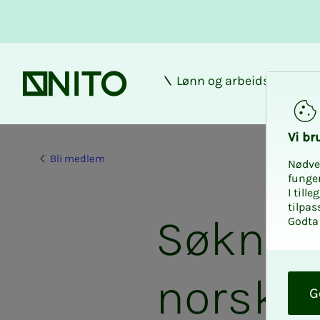
Lønn og arbeidsforhold
Forsiden
Vi bru­
Bli medlem
Nødve
funge
I till
tilpas
Søknad 
Godta 
O
norsk 
k
G