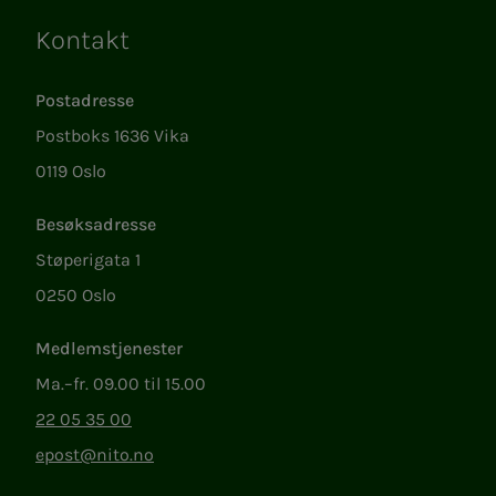
Kontakt
Lenker
Postadresse
Postboks 1636 Vika
0119 Oslo
Besøksadresse
Støperigata 1
0250 Oslo
Medlemstjenester
Ma.–fr. 09.00 til 15.00
22 05 35 00
epost@nito.no