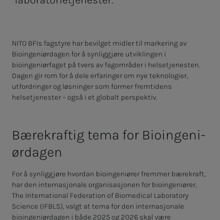
laboratorietjenester.
NITO BFIs fagstyre har bevilget midler til markering av
Bioingeniørdagen for å synliggjøre utviklingen i
bioingeniørfaget på tvers av fagområder i helsetjenesten.
Dagen gir rom for å dele erfaringer om nye teknologier,
utfordringer og løsninger som former fremtidens
helsetjenester – også i et globalt perspektiv.
Bære­­­kraf­­­tig tema for Bio­­­in­­­ge­­­ni­
ør­­­da­­­gen
For å synliggjøre hvordan bioingeniører fremmer bærekraft,
har den internasjonale organisasjonen for bioingeniører,
The International Federation of Biomedical Laboratory
Science (IFBLS), valgt at tema for den internasjonale
bioingeniørdagen i både 2025 og 2026 skal være