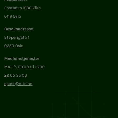
Postboks 1636 Vika
0119 Oslo
Besøksadresse
Støperigata 1
0250 Oslo
Medlemstjenester
Ma.–fr. 09.00 til 15.00
22 05 35 00
epost@nito.no