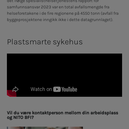
det ifølge spesialisthelsetjenestens rapport for
samfunnsansvar 2023 var en total avfallsmengde fra
helseforetakene i de fire regionene på 4550 tonn (avfall fra
byggeprosjektene inngikk ikke i dette datagrunnlaget).
Plast­s­­mar­­­te syke­hus
Vil du være kon­tak­t­­­per­­­son mel­lom din ar­­­beids­­­plass
og NITO BFI?