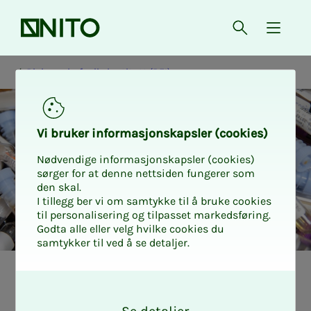
Forsiden
Åpne søk
{ isMe
Bioingeniørfaglig institutt (BFI)
Vi bru­­­ker in­­­for­­­ma­­­sjons­­­kaps­­­­­ler (cookies)
Nødvendige informasjonskapsler (cookies)
sørger for at denne nettsiden fungerer som
den skal.
I tillegg ber vi om samtykke til å bruke cookies
til personalisering og tilpasset markedsføring.
Godta alle eller velg hvilke cookies du
samtykker til ved å se detaljer.
Bio­­­in­­­ge­­­ni­ør­­­da­­­
O
k