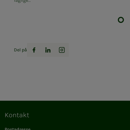
faglige...
Del på
Facebook
LinkedIn
Instagram
Kontakt
Postadresse