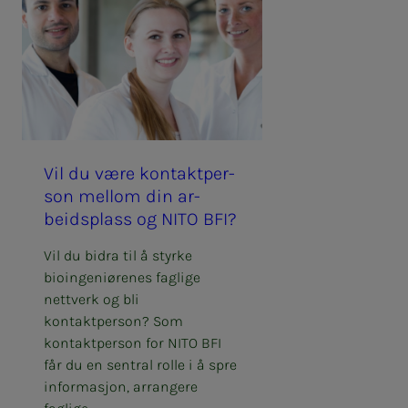
Vil du være kon­tak­t­­­per­­­
son mel­lom din ar­­­
beids­­­plass og NITO BFI?
Vil du bidra til å styrke
bioingeniørenes faglige
nettverk og bli
kontaktperson? Som
kontaktperson for NITO BFI
får du en sentral rolle i å spre
informasjon, arrangere