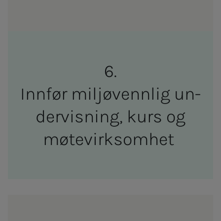
Inn­­­­­før miljø­­­­­venn­­­lig un­­­
der­vis­­­ning, kurs og
møte­­­vir­k­som­het