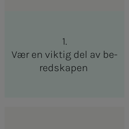
Vær en vik­­­tig del av be­
red­­­ska­­­pen