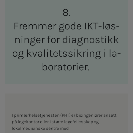
Frem­­­­­mer gode IKT-løs­­­
nin­­­ger for dia­g­­nos­­­tikk
og kva­­­li­­­tets­­­­­sik­ring i la­
bo­ra­to­ri­er.
I primærhelsetjenesten (PHT) er bioingeniører ansatt
på legekontor eller i større legefellesskap og
lokalmedisinske sentre med