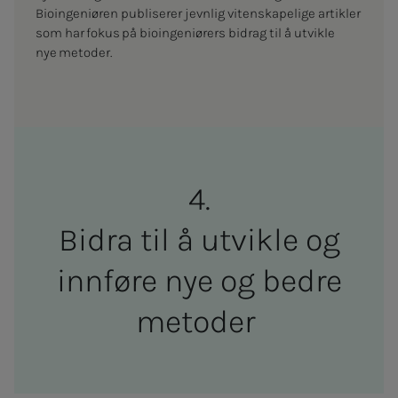
Bioingeniøren publiserer jevnlig vitenskapelige artikler
som har fokus på bioingeniørers bidrag til å utvikle
nye metoder.
Bi­d­ra til å ut­vik­­­le og
inn­­­­­føre nye og bed­­­re
me­to­­­der