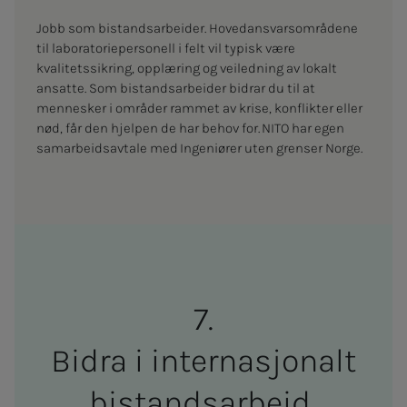
Jobb som bistandsarbeider. Hovedansvarsområdene
til laboratoriepersonell i felt vil typisk være
kvalitetssikring, opplæring og veiledning av lokalt
ansatte. Som bistandsarbeider bidrar du til at
mennesker i områder rammet av krise, konflikter eller
nød, får den hjelpen de har behov for. NITO har egen
samarbeidsavtale med Ingeniører uten grenser Norge.
Bi­d­ra i in­­­ter­­­na­­­sjo­­­nalt
bi­­­stands­ar­­­beid