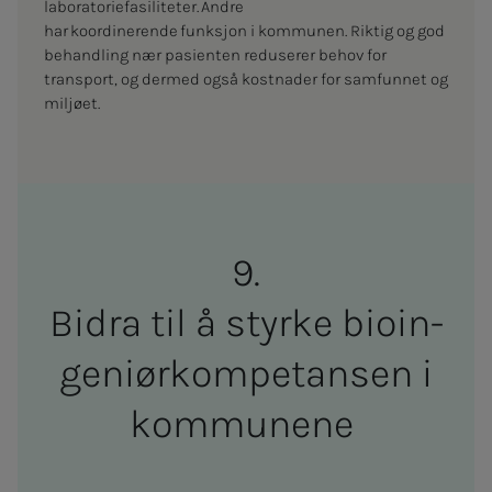
laboratoriefasiliteter. Andre
har koordinerende funksjon i kommunen. Riktig og god
behandling nær pasienten reduserer behov for
transport, og dermed også kostnader for samfunnet og
miljøet.
Bi­d­ra til å styr­­­ke bio­­­in­­­
ge­­­ni­ør­­­kom­­­pe­tan­­­sen i
kom­­­mu­­­ne­­­ne