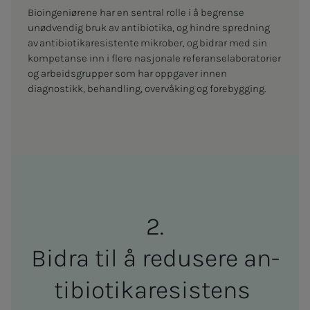
Bioingeniørene har en sentral rolle i å begrense
unødvendig bruk av antibiotika, og hindre spredning
av antibiotikaresistente mikrober, og bidrar med sin
kompetanse inn i flere nasjonale referanselaboratorier
og arbeidsgrupper som har oppgaver innen
diagnostikk, behandling, overvåking og forebygging.
Bi­d­ra til å re­­­du­­­se­­­re an­­
ti­­­bio­­­­­ti­ka­re­­­sis­­­tens