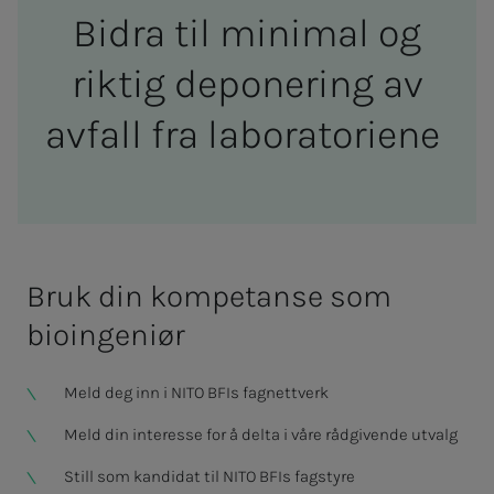
Bi­d­ra til mi­­­ni­­­mal og
rik­­­tig de­­­po­­­ne­ring av
av­­­fall fra la­bo­ra­to­rie­­­ne
Bruk din kompetanse som
bioingeniør
Meld deg inn i NITO BFIs fagnettverk
Meld din interesse for å delta i våre rådgivende utvalg
Still som kandidat til NITO BFIs fagstyre