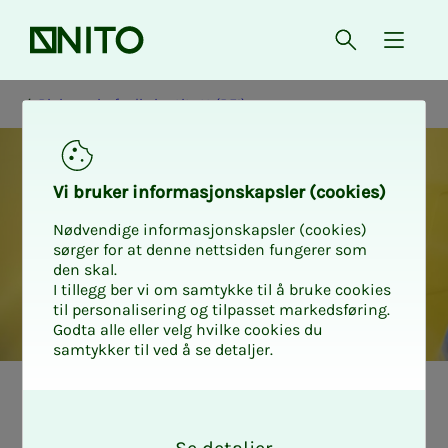
Forsiden
Åpne søk
{ isMe
Bioingeniørfaglig institutt (BFI)
Vi bru­­­ker in­­­for­­­ma­­­sjons­­­kaps­­­­­ler (cookies)
Nødvendige informasjonskapsler (cookies)
sørger for at denne nettsiden fungerer som
den skal.
I tillegg ber vi om samtykke til å bruke cookies
til personalisering og tilpasset markedsføring.
Godta alle eller velg hvilke cookies du
samtykker til ved å se detaljer.
Guide
O
k