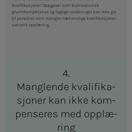
kvalifikasjoner. Oppgaver som biomedisinsk
grunnkompetanse og faglige vurderinger kan ikke gis
til personer som mangler nødvendige kvalifikasjoner -
uansett opplæring.
Mang­­­len­­­de kva­­­li­­­fi­ka­­­
sjo­­­ner kan ikke kom­­­
pen­­­se­­­res med opp­­­læ­­­
ring