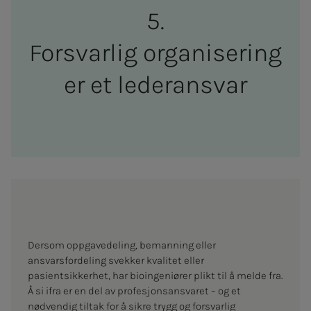
For­svar­­­lig or­­­ga­­­ni­­­se­ring
er et le­­­der­an­svar
Dersom oppgavedeling, bemanning eller
ansvarsfordeling svekker kvalitet eller
pasientsikkerhet, har bioingeniører plikt til å melde fra.
Å si ifra er en del av profesjonsansvaret – og et
nødvendig tiltak for å sikre trygg og forsvarlig