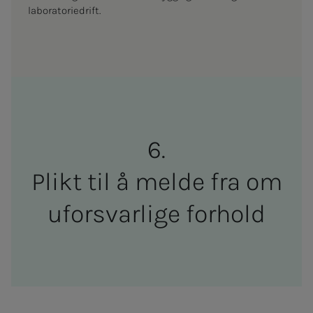
laboratoriedrift.
Plikt til å mel­­­de fra om
ufor­svar­­­li­­­ge for­hold