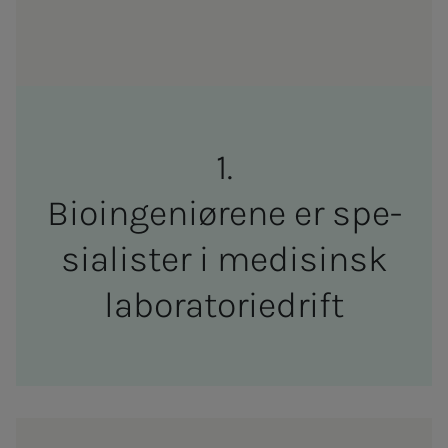
Bio­­­in­­­ge­­­ni­ø­re­­­ne er spe­­­
sia­­­lis­­­ter i medi­­­sinsk
la­bo­ra­to­rie­­­drift