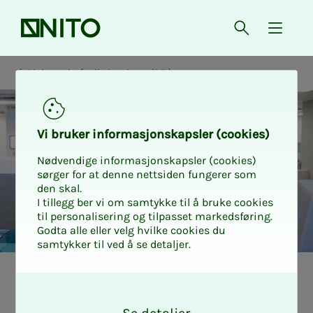
Forsiden
Åpne søk
{ isMe
Bioingeniørfaglig institutt (BFI)
Vi bru­­­ker in­­­for­­­ma­­­sjons­­­kaps­­­­­ler (cookies)
Nødvendige informasjonskapsler (cookies)
sørger for at denne nettsiden fungerer som
den skal.
I tillegg ber vi om samtykke til å bruke cookies
til personalisering og tilpasset markedsføring.
Godta alle eller velg hvilke cookies du
samtykker til ved å se detaljer.
Hvor­­­­­dan bi­d­ra til
O
k