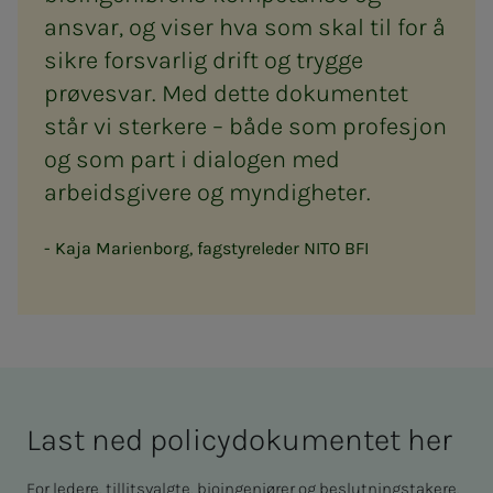
ansvar, og viser hva som skal til for å
sikre forsvarlig drift og trygge
prøvesvar. Med dette dokumentet
står vi sterkere – både som profesjon
og som part i dialogen med
arbeidsgivere og myndigheter.
Kaja Marienborg, fagstyreleder NITO BFI
Last ned po­­­li­cy­­­do­ku­­­men­­­tet her
For ledere, tillitsvalgte, bioingeniører og beslutningstakere.