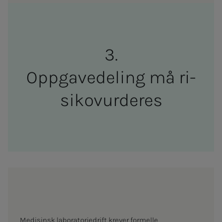
Opp­­­ga­ve­­­de­­­ling må ri­­­
si­ko­­­­vur­­­de­­­res
Medisinsk laboratoriedrift krever formelle