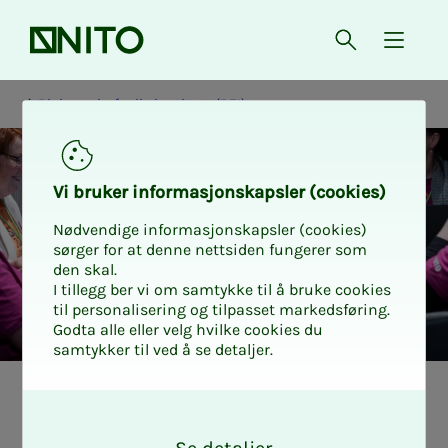
Forsiden
Åpne søk
{ isMe
Bioingeniørfaglig institutt (BFI)
Vi bru­­ker in­­for­­ma­­sjons­­kaps­­­ler (cookies)
Nødvendige informasjonskapsler (cookies)
sørger for at denne nettsiden fungerer som
den skal.
I tillegg ber vi om samtykke til å bruke cookies
til personalisering og tilpasset markedsføring.
Godta alle eller velg hvilke cookies du
samtykker til ved å se detaljer.
Sty­­­re, råd og ut­
O
k