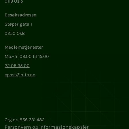
0119 Oslo
Besøksadresse
Støperigata 1
0250 Oslo
Medlemstjenester
Ma.–fr. 09.00 til 15.00
22 05 35 00
epost@nito.no
Org.nr: 856 331 482
Personvern og informasjonskapsler