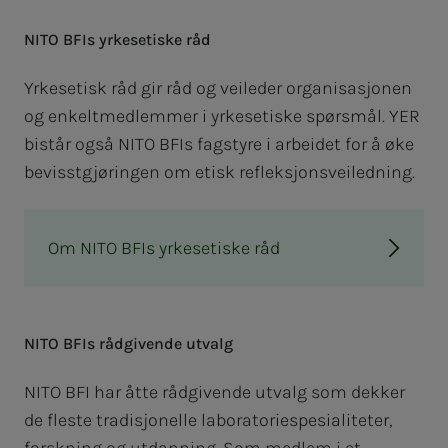
NITO BFIs yr­­­kes­e­­tis­­­ke råd
Yrkesetisk råd gir råd og veileder organisasjonen
og enkeltmedlemmer i yrkesetiske spørsmål. YER
bistår også NITO BFIs fagstyre i arbeidet for å øke
bevisstgjøringen om etisk refleksjonsveiledning.
Om NITO BFIs yrkesetiske råd
NITO BFIs rå­d­­­gi­­­ven­­­de ut­valg
NITO BFI har åtte rådgivende utvalg som dekker
de fleste tradisjonelle laboratoriespesialiteter,
forskning og utdanning. Som medlem i et