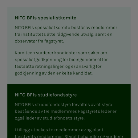
NITO BFIs spesialistkomite
NITO BFIs spesialistkomite består av medlemmer
fra instituttets åtte rådgivende utvalg, samt en
observatør fra fagstyret.
Komiteen vurderer kandidater som søker om
spesialistgodkjenning for bioingeniører etter
fastsatte retningslinjer, og er ansvarlig for
godkjenning av den enkelte kandidat.
NITO BFIs studiefondsstyre
NITO BFIs studiefondsstyre forvaltes av et styre
bestående av tre medlemmer. Fagstyrets leder er
også leder av studiefondets styre.
I tillegg utpekes to medlemmer av og blant
fagstyrets medlemmer. Styret behandler og vurderer