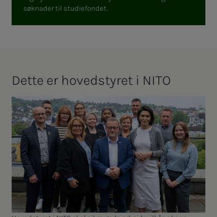
søknader til studiefondet.
Det­­­te er ho­ved­­­­­sty­ret i NITO