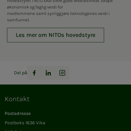
Hovedstyret i NITO skal sikre gode arbeidsvilkår, skape
økonomisk og faglig verdi for
medlemmene samt synliggjøre teknologenes verdi i
samfunnet.
Les mer om NITOs hovedstyre
Del på
Facebook
LinkedIn
Instagram
Kontakt
Postadresse
Postboks 1636 Vika