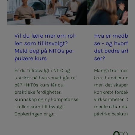
Vil du lære mer om rol­­­
Hva er med­­­­­be­s
len som til­­­­­lits­valgt?
se – og hvor­­­­­for
Meld deg på NITOs po­­­
det bed­­­re ar­­­beid
pu­­­læ­­­­­re kurs
ser?
Er du tillitsvalgt i NITO og
Mange tror medb
usikker på hva vervet går ut
bare handler om å b
på? I NITOs kurs får du
men det skaper fa
praktiske ferdigheter,
konkrete fordeler f
kunnskap og ny kompetanse
virksomheten. Som
i rollen som tillitsvalgt.
medlem har du rett
Opplæringen er gr...
påvirke beslutninge