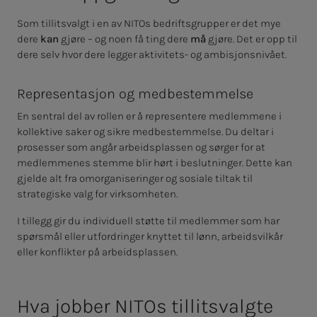
Som tillitsvalgt i en av NITOs bedriftsgrupper er det mye
dere
kan
gjøre – og noen få ting dere
må
gjøre. Det er opp til
dere selv hvor dere legger aktivitets- og ambisjonsnivået.
Representasjon og medbestemmelse
En sentral del av rollen er å representere medlemmene i
kollektive saker og sikre medbestemmelse. Du deltar i
prosesser som angår arbeidsplassen og sørger for at
medlemmenes stemme blir hørt i beslutninger. Dette kan
gjelde alt fra omorganiseringer og sosiale tiltak til
strategiske valg for virksomheten.
I tillegg gir du individuell støtte til medlemmer som har
spørsmål eller utfordringer knyttet til lønn, arbeidsvilkår
eller konflikter på arbeidsplassen.
Hva job­­­ber NITOs til­­­­­lits­valg­­­te