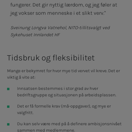
fungerer. Det gir nyttig lærdom, og jeg føler at
jeg vokser som menneske i et slikt verv."
Sveinung Longva Vatnehol, NITO-tillitsvalgt ved
Sykehuset Innlandet HF
Tids­­­­­bruk og flek­­­si­­­bi­­­li­­­tet
Mange er bekymret for hvor mye tid vervet vil kreve. Det er
viktig å vite at:
Innsatsen bestemmes i stor grad av hver
bedriftsgruppe og situasjonen på arbeidsplassen.
Det er få formelle krav (må-oppgaver), og mye er
valgfritt.
Du kan selv være med på å definere ambisjonsnivået
sammen med medlemmene.