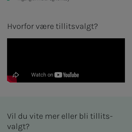
Hvor­­­­­for være til­­­­­lits­valgt?
Vil du vite mer el­­­ler bli til­­­­­lits­
valgt?