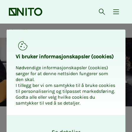
Forsiden
Åpne søk
{ isMe
Om NITO
Vi bru­­ker in­­for­­ma­­sjons­­kaps­­­ler (cookies)
Nødvendige informasjonskapsler (cookies)
sørger for at denne nettsiden fungerer som
den skal.
I tillegg ber vi om samtykke til å bruke cookies
til personalisering og tilpasset markedsføring.
Godta alle eller velg hvilke cookies du
samtykker til ved å se detaljer.
Tillitsvalgt
O
k