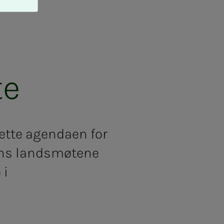
te
sette agendaen for
mens landsmøtene
 i