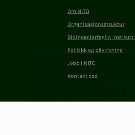
Om NITO
Organisasjonsstruktur
Bioingeniørfaglig institutt 
Politikk og påvirkning
Jobb i NITO
Kontakt oss