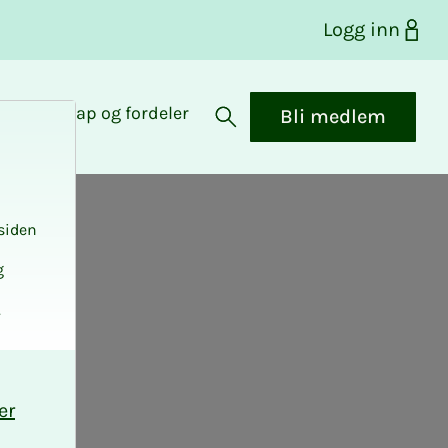
Logg inn
Medlemskap og fordeler
Bli medlem
Åpne søk
siden
g
.
er