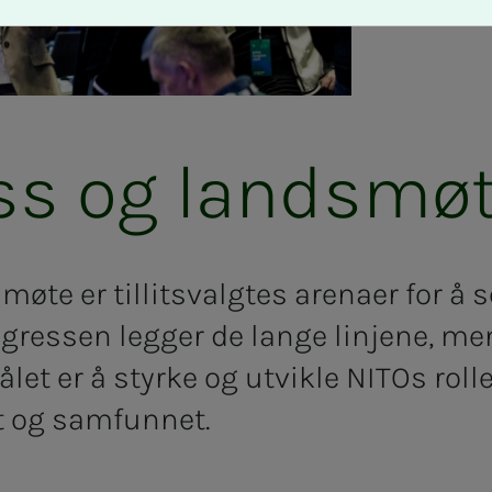
ss og landsmø
øte er tillitsvalgtes arenaer for å 
ngressen legger de lange linjene, 
ålet er å styrke og utvikle NITOs rolle
t og samfunnet.