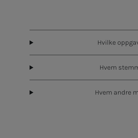
Hvilke oppga
Hvem stemm
Hvem andre m