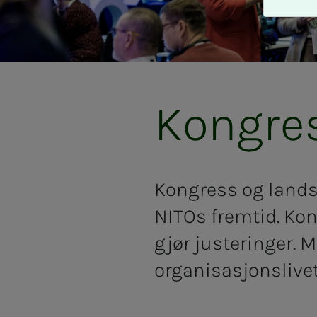
A
v
v
i
s
a
Kongre
l
l
e
Kongress og landsm
NITOs fremtid. Ko
gjør justeringer. M
organisasjonslive