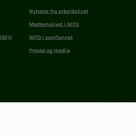
Nyheter fra arbeidslivet
Medlemslivet i NITO
(BFI)
NITO i samfunnet
Presse og media