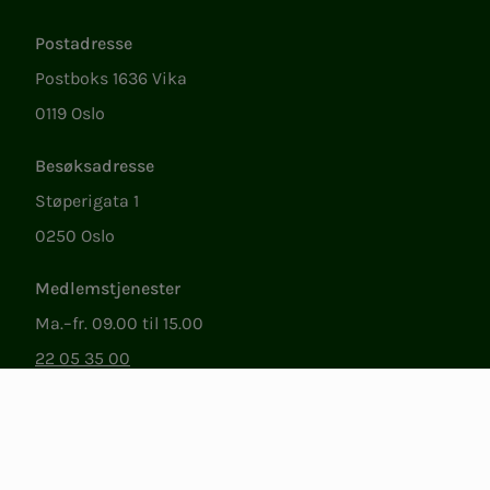
Lenker
Postadresse
Postboks 1636 Vika
0119 Oslo
Besøksadresse
Støperigata 1
0250 Oslo
Medlemstjenester
Ma.–fr. 09.00 til 15.00
22 05 35 00
epost@nito.no