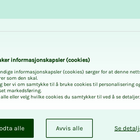
Karriere og utvikling
Kurs og aktiviteter
­ker in­­for­­ma­­sjons­­kaps­­­ler (cookies)
ndige informasjonskapsler (cookies) sørger for at denne nett
rer som den skal.
egg ber vi om samtykke til å bruke cookies til personalisering o
set markedsføring.
alle eller velg hvilke cookies du samtykker til ved å se detaljer
odta alle
Avvis alle
Se detalj