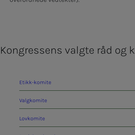
Kon­­­gres­­­sens valg­­­te råd og ko­­
Etikk-komite
Valgkomite
Lovkomite