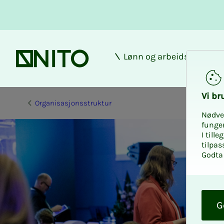
Lønn og arbeidsforhold
Forsiden
Vi bru­
Organisasjonsstruktur
Nødve
funge
I till
tilpas
Godta 
O
k
G