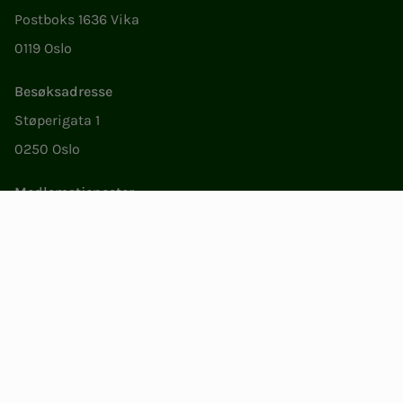
Postboks 1636 Vika
0119 Oslo
Besøksadresse
Støperigata 1
0250 Oslo
Medlemstjenester
Ma.–fr. 09.00 til 15.00
22 05 35 00
epost@nito.no