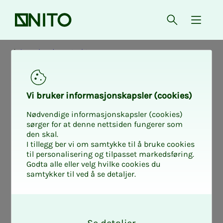
Forsiden
Åpne søk
{ isMe
Organisasjonsstruktur
Ta­riff­ut­valg
Vi bru­ker in­for­ma­sjons­kaps­ler (cookies)
Nødvendige informasjonskapsler (cookies)
sørger for at denne nettsiden fungerer som
Tariffutvalgene er en ressurs og
den skal.
lyttepost for tillitsvalgte og medlemmer
I tillegg ber vi om samtykke til å bruke cookies
til personalisering og tilpasset markedsføring.
i lønns- og avtalespørsmål, og har blant
Godta alle eller velg hvilke cookies du
annet ansvar for å arrangere regionale
samtykker til ved å se detaljer.
tariffkonferanser.
O
k