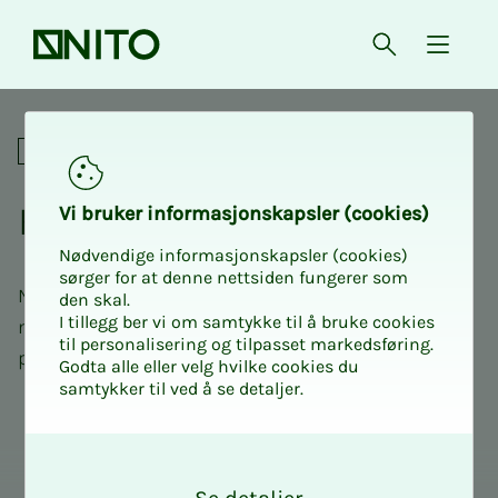
Forsiden
Åpne søk
{ isMe
Politikk og påvirkning
Hø­rings­­­ut­ta­­­lel­­­ser fra NITO
Vi bru­­­ker in­­­for­­­ma­­­sjons­­­kaps­­­­­ler (cookies)
Nødvendige informasjonskapsler (cookies)
sørger for at denne nettsiden fungerer som
NITO har tett kontakt med politikere og
den skal.
I tillegg ber vi om samtykke til å bruke cookies
myndigheter, og gir faglige innspill i høringssaker
til personalisering og tilpasset markedsføring.
på viktige samfunnsområder.
Godta alle eller velg hvilke cookies du
samtykker til ved å se detaljer.
O
k