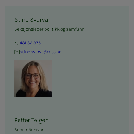
Stine Svarva
Seksjonsleder politikk og samfunn
481 32 375
stine.svarva@nito.no
Petter Teigen
Seniorrådgiver