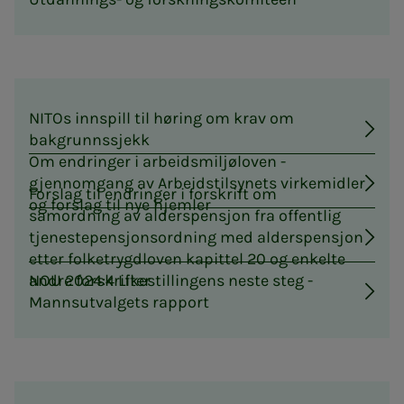
NITOs innspill til høring om krav om
bakgrunnssjekk
Om endringer i arbeidsmiljøloven -
gjennomgang av Arbeidstilsynets virkemidler
Forslag til endringer i forskrift om
og forslag til nye hjemler
samordning av alderspensjon fra offentlig
tjenestepensjonsordning med alderspensjon
etter folketrygdloven kapittel 20 og enkelte
andre forskrifter
NOU 2024:4 Likestillingens neste steg -
Mannsutvalgets rapport