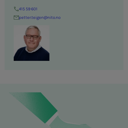
415 59 601
petter.teigen@nito.no