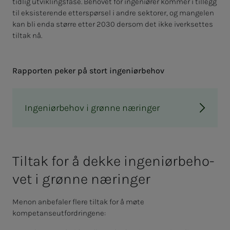
tidlig utviklingsfase. Behovet for ingeniører kommer i tillegg
til eksisterende etterspørsel i andre sektorer, og mangelen
kan bli enda større etter 2030 dersom det ikke iverksettes
tiltak nå.
Rap­­­por­­­ten pe­­­ker på stort in­­­ge­­­ni­ør­­­be­hov
Ingeniørbehov i grønne næringer
Til­­­­­tak for å dek­­­ke in­­­ge­­­ni­ør­­­be­ho­­­
vet i grøn­­­ne næ­­­rin­­­ger
Menon anbefaler flere tiltak for å møte
kompetanseutfordringene: