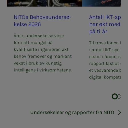
NITOs Be­hovs­un­­­der­­­sø­­­
An­tall IKT-spe­­­sia­­
kel­­­se 2026
har økt med 40 p
på ti år
Årets undersøkelse viser
fortsatt mangel på
Til tross for en bet
kvalifiserte ingeniører, økt
i antall IKT-spesial
behov fremover og markant
siste ti årene, slår
vekst i bruk av kunstig
rapport fast at det 
intelligens i virksomhetene.
et vedvarende beho
digital kompetanse 
Undersøkelser og rapporter fra NITO