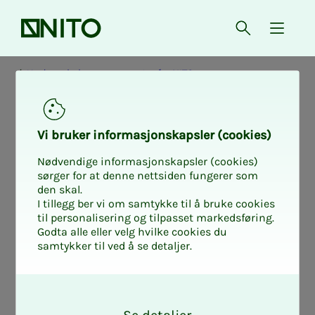
Forsiden
Åpne søk
{ isMe
Undersøkelser og rapporter fra NITO
Vi bru­­­ker in­­­for­­­ma­­­sjons­­­kaps­­­­­ler (cookies)
Nødvendige informasjonskapsler (cookies)
sørger for at denne nettsiden fungerer som
den skal.
I tillegg ber vi om samtykke til å bruke cookies
til personalisering og tilpasset markedsføring.
Godta alle eller velg hvilke cookies du
samtykker til ved å se detaljer.
O
k