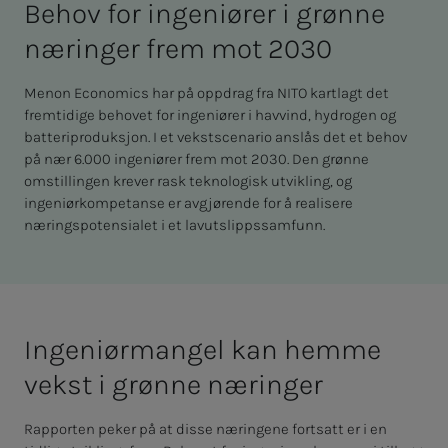
Be­hov for in­­­ge­­­ni­ø­­­rer i grøn­­­ne
næ­­­rin­­­ger frem mot 2030
Menon Economics har på oppdrag fra NITO kartlagt det
fremtidige behovet for ingeniører i havvind, hydrogen og
batteriproduksjon. I et vekstscenario anslås det et behov
på nær 6.000 ingeniører frem mot 2030. Den grønne
omstillingen krever rask teknologisk utvikling, og
ingeniørkompetanse er avgjørende for å realisere
næringspotensialet i et lavutslippssamfunn.
In­­­ge­­­ni­ør­­­man­­­gel kan hem­­­me
vekst i grøn­­­ne næ­­­rin­­­ger
Rapporten peker på at disse næringene fortsatt er i en