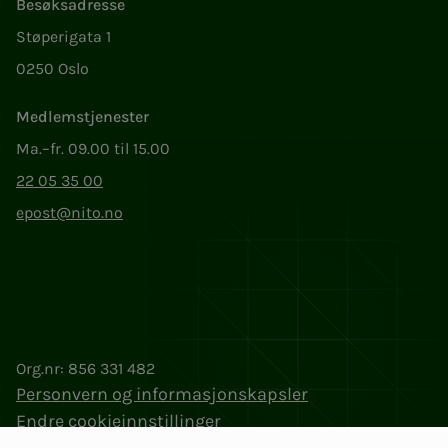
Besøksadresse
Støperigata 1
0250 Oslo
Medlemstjenester
Ma.–fr. 09.00 til 15.00
22 05 35 00
epost@nito.no
Org.nr: 856 331 482
Personvern og informasjonskapsler
Endre cookieinnstillinger