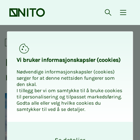
Forsiden
Åpne søk
{ isMe
Fagnettverk
Fag­­­nett­verk for dro­­ne­­­tek­­­
Vi bru­­­ker in­­­for­­­ma­­­sjons­­­kaps­­­­­ler (cookies)
Nødvendige informasjonskapsler (cookies)
no­lo­­­gi
sørger for at denne nettsiden fungerer som
den skal.
I tillegg ber vi om samtykke til å bruke cookies
til personalisering og tilpasset markedsføring.
Godta alle eller velg hvilke cookies du
samtykker til ved å se detaljer.
O
k