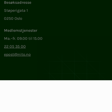
Besøksadresse
Støperigata 1
0250 Oslo
Medlemstjenester
Ma.–fr. 09.00 til 15.00
22 05 35 00
epost@nito.no
Org.nr: 856 331 482
Personvern og informasjonskapsler
Endre cookieinnstillinger