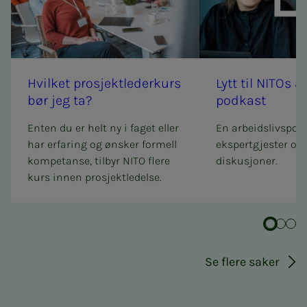
Hvil­­ket pro­­sjek­t­­le­­der­­kurs
Lytt til NITOs ar­­b
bør jeg ta?
podkast
Enten du er helt ny i faget eller
En arbeidslivspo
har erfaring og ønsker formell
ekspertgjester og 
kompetanse, tilbyr NITO flere
diskusjoner.
kurs innen prosjektledelse.
Se flere saker