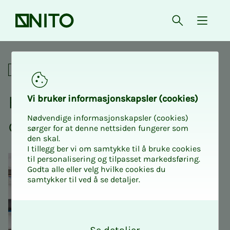
Forsiden
Åpne søk
{ isMe
Fagnettverk
Fag­­nett­verk for egen be­­
Vi bru­­ker in­­for­­ma­­sjons­­kaps­­­ler (cookies)
Nødvendige informasjonskapsler (cookies)
drift
sørger for at denne nettsiden fungerer som
den skal.
I tillegg ber vi om samtykke til å bruke cookies
til personalisering og tilpasset markedsføring.
Godta alle eller velg hvilke cookies du
samtykker til ved å se detaljer.
O
k