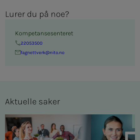
Lu­­rer du på noe?
Kompetansesenteret
22053500
fag­­nett­verk@nito.no
Ak­tu­el­­le sa­­ker