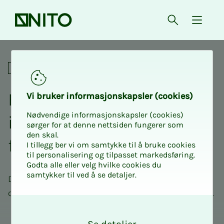
Forsiden
Åpne søk
{ isMe
Fagnettverk
Fag­­­nett­verk for NITO Bio­­­
Vi bru­­­ker in­­­for­­­ma­­­sjons­­­kaps­­­­­ler (cookies)
Nødvendige informasjonskapsler (cookies)
in­­­ge­­­ni­ør­­­fag­­­lig in­s­­ti­tutt
sørger for at denne nettsiden fungerer som
den skal.
forsk­­­ning
I tillegg ber vi om samtykke til å bruke cookies
til personalisering og tilpasset markedsføring.
Godta alle eller velg hvilke cookies du
samtykker til ved å se detaljer.
Dette er et fagnettverk for deg som er bioingeniør
og som jobber med eller har interesse for forskning.
O
k