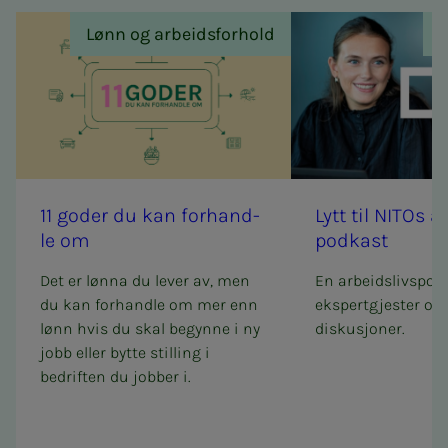
Lønn og arbeidsforhold
11 go­­­der du kan for­hand­­­
Lytt til NITOs ar­­­bei
le om
podkast
Det er lønna du lever av, men
En arbeidslivspo
du kan forhandle om mer enn
ekspertgjester og 
lønn hvis du skal begynne i ny
diskusjoner.
jobb eller bytte stilling i
bedriften du jobber i.