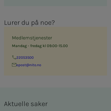
Lu­­­rer du på noe?
Medlemstjenester
Mandag - fredag kl 09.00-15.00
22053500
epost@nito.no
Ak­tu­el­­­le sa­­­ker