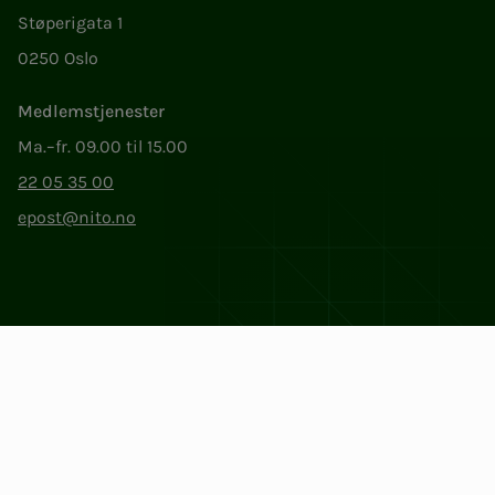
Støperigata 1
0250 Oslo
Medlemstjenester
Ma.–fr. 09.00 til 15.00
22 05 35 00
epost@nito.no
Org.nr: 856 331 482
Personvern og informasjonskapsler
Endre cookieinnstillinger