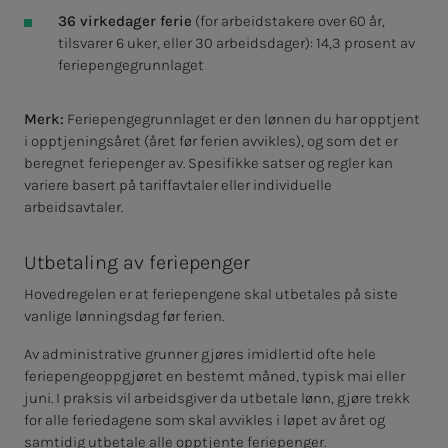
36 virkedager ferie
(for arbeidstakere over 60 år,
tilsvarer 6 uker, eller 30 arbeidsdager)
: 14,3 prosent av
feriepengegrunnlaget
Merk:
Feriepengegrunnlaget er den lønnen du har opptjent
i opptjeningsåret (året før ferien avvikles), og som det er
beregnet feriepenger av. Spesifikke satser og regler kan
variere basert på tariffavtaler eller individuelle
arbeidsavtaler.
Utbetaling av feriepenger
Hovedregelen er at feriepengene skal utbetales på siste
vanlige lønningsdag før ferien.
Av administrative grunner gjøres imidlertid ofte hele
feriepengeoppgjøret en bestemt måned, typisk mai eller
juni. I praksis vil arbeidsgiver da utbetale lønn, gjøre trekk
for alle feriedagene som skal avvikles i løpet av året og
samtidig utbetale alle opptjente feriepenger.