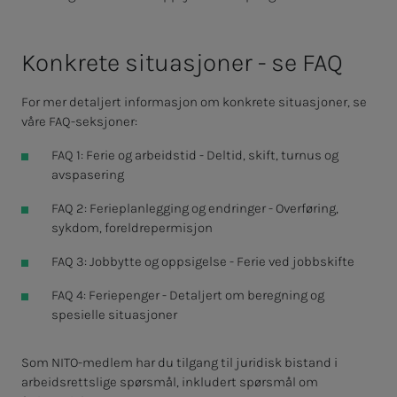
Kon­kre­­­te si­tua­­­sjo­­­ner - se FAQ
For mer detaljert informasjon om konkrete situasjoner, se
våre FAQ-seksjoner:
FAQ 1: Ferie og arbeidstid - Deltid, skift, turnus og
avspasering
FAQ 2: Ferieplanlegging og endringer - Overføring,
sykdom, foreldrepermisjon
FAQ 3: Jobbytte og oppsigelse - Ferie ved jobbskifte
FAQ 4: Feriepenger - Detaljert om beregning og
spesielle situasjoner
Som NITO-medlem har du tilgang til juridisk bistand i
arbeidsrettslige spørsmål, inkludert spørsmål om