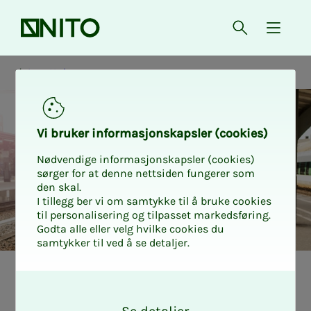
Forsiden
Åpne søk
{ isMe
Ansettelse
Vi bru­­­ker in­­­for­­­ma­­­sjons­­­kaps­­­­­ler (cookies)
Nødvendige informasjonskapsler (cookies)
sørger for at denne nettsiden fungerer som
den skal.
I tillegg ber vi om samtykke til å bruke cookies
til personalisering og tilpasset markedsføring.
Godta alle eller velg hvilke cookies du
samtykker til ved å se detaljer.
Hvor mye fe­rie
O
k