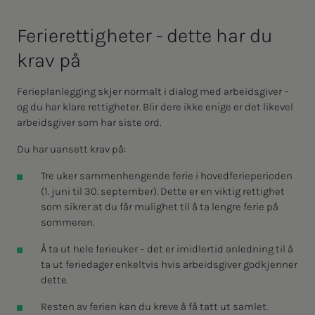
Fe­rie­ret­­­tig­he­­­ter - det­­­te har du
krav på
Ferieplanlegging skjer normalt i dialog med arbeidsgiver –
og du har klare rettigheter. Blir dere ikke enige er det likevel
arbeidsgiver som har siste ord.
Du har uansett krav på:
Tre uker sammenhengende ferie i hovedferieperioden
(1. juni til 30. september). Dette er en viktig rettighet
som sikrer at du får mulighet til å ta lengre ferie på
sommeren.
Å ta ut hele ferieuker – det er imidlertid anledning til å
ta ut feriedager enkeltvis hvis arbeidsgiver godkjenner
dette.
Resten av ferien kan du kreve å få tatt ut samlet.