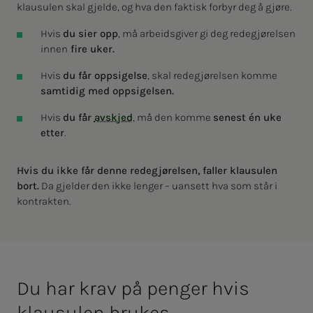
klausulen skal gjelde, og hva den faktisk forbyr deg å gjøre.
Hvis
du sier opp
, må arbeidsgiver gi deg redegjørelsen
innen
fire uker.
Hvis
du får oppsigelse
, skal redegjørelsen komme
samtidig med oppsigelsen.
Hvis
du får
avskjed
, må den komme
senest én uke
etter
.
Hvis du ikke får denne redegjørelsen, faller klausulen
bort.
Da gjelder den ikke lenger – uansett hva som står i
kontrakten.
Du har krav på pen­­­ger hvis
klau­su­­­len bru­­­kes