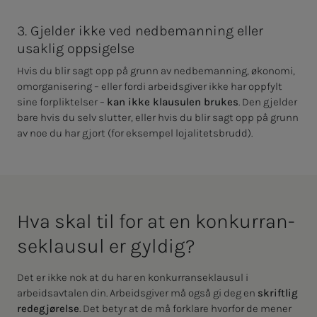
3. Gjelder ikke ved nedbemanning eller
usaklig oppsigelse
Hvis du blir sagt opp på grunn av nedbemanning, økonomi,
omorganisering – eller fordi arbeidsgiver ikke har oppfylt
sine forpliktelser –
kan ikke klausulen brukes
. Den gjelder
bare hvis du selv slutter, eller hvis du blir sagt opp på grunn
av noe du har gjort (for eksempel lojalitetsbrudd).
Hva skal til for at en kon­kur­ran­­
se­klau­sul er gyl­­­dig?
Det er ikke nok at du har en konkurranseklausul i
arbeidsavtalen din. Arbeidsgiver må også gi deg en
skriftlig
redegjørelse
. Det betyr at de må forklare hvorfor de mener