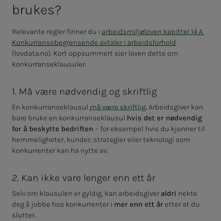
bru­­­kes?
Relevante regler finner du i
arbeidsmiljøloven kapittel 14 A.
Konkurransebegrensende avtaler i arbeidsforhold
(lovdata.no). Kort oppsummert sier loven dette om
konkurranseklausuler:
1. Må være nødvendig og skriftlig
En konkurranseklausul
må være skriftlig
.
Arbeidsgiver kan
bare bruke en konkurranseklausul
hvis det er nødvendig
for å beskytte bedriften
– for eksempel hvis du kjenner til
hemmeligheter, kunder, strategier eller teknologi som
konkurrenter kan ha nytte av.
2. Kan ikke vare lenger enn ett år
Selv om klausulen er gyldig, kan arbeidsgiver
aldri
nekte
deg å jobbe hos konkurrenter i
mer enn ett år
etter at du
slutter.