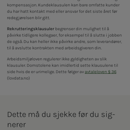
kompensasjon. Kundeklausulen kan bare omfatte kunder
du har hatt kontakt med eller ansvar for det siste året før
redegjørelsen blir gitt.
Rekrutteringsklausuler
begrenser din mulighet til å
påvirke tidligere kollegaer, for eksempel til å slutte i jobben
de også. Du kan heller ikke påvirke andre, som leverandører,
til å avslutte kontrakten med arbeidsgiveren din.
Arbeidsmiljøloven regulerer ikke gyldigheten av slik
klausuler. Domstolene kan imidlertid sette klausulene til
side hvis de er urimelige. Dette følger av
avtaleloven § 36
(lovdata.no)
Det­­­te må du sjek­­­ke før du sig­­­
ne­­­rer