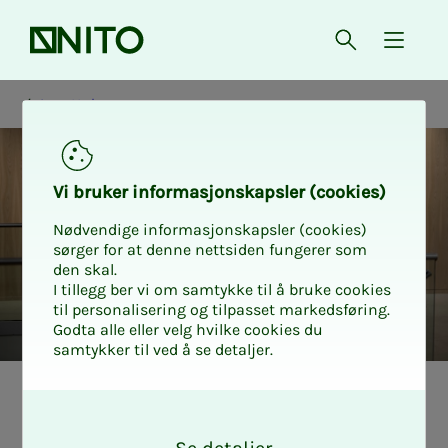
Forsiden
Åpne søk
{ isMe
Ansettelse
Vi bru­ker in­for­ma­sjons­kaps­ler (cookies)
Nødvendige informasjonskapsler (cookies)
sørger for at denne nettsiden fungerer som
den skal.
I tillegg ber vi om samtykke til å bruke cookies
til personalisering og tilpasset markedsføring.
Godta alle eller velg hvilke cookies du
samtykker til ved å se detaljer.
Hva er kon­kur­
O
k