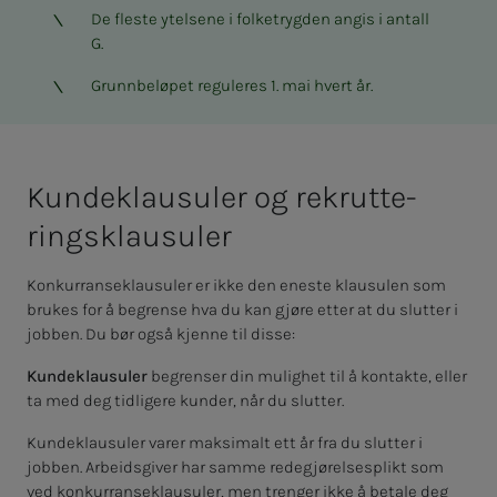
De fleste ytelsene i folketrygden angis i antall
G.
Grunnbeløpet reguleres 1. mai hvert år.
Kun­­de­klau­su­­­ler og re­krut­­­te­
rings­­­klau­su­­­ler
Konkurranseklausuler er ikke den eneste klausulen som
brukes for å begrense hva du kan gjøre etter at du slutter i
jobben. Du bør også kjenne til disse:
Kundeklausuler
begrenser din mulighet til å kontakte, eller
ta med deg tidligere kunder, når du slutter.
Kundeklausuler varer maksimalt ett år fra du slutter i
jobben. Arbeidsgiver har samme redegjørelsesplikt som
ved konkurranseklausuler, men trenger ikke å betale deg