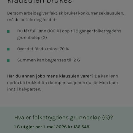
Dersom arbeidsgiver faktisk bruker konkurranseklausulen,
må de betale deg for det:
Du får full lønn (100 %) opp til 8 ganger folketrygdens
grunnbeløp (G)
Over det får du minst 70 %
Summen kan begrenses til 12 G
Har du annen jobb mens klausulen varer?
Da kan lønn
derfra bli trukket fra i kompensasjonen du får. Men bare
inntil halvparten.
Hva er folketrygdens grunnbeløp (G)?
1 G utgjør per 1. mai 2026 kr 136.549.