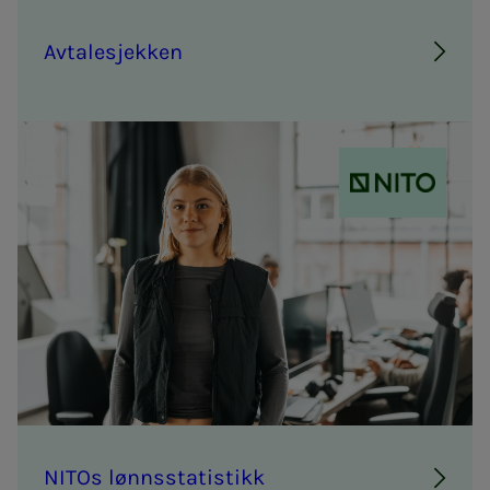
Av­ta­­­le­­­sjek­­­ken
NITO
NITOs lønns­sta­­­ti­s­­tikk