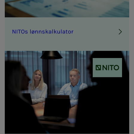
NITOs lønn­­­skalk­­­u­la­tor
NITO