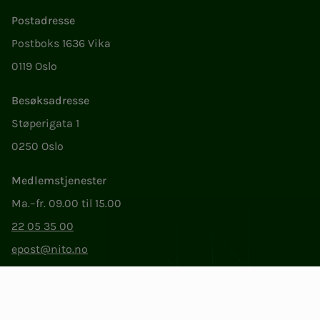
Postadresse
Postboks 1636 Vika
0119 Oslo
Besøksadresse
Støperigata 1
0250 Oslo
Medlemstjenester
Ma.–fr. 09.00 til 15.00
22 05 35 00
epost@nito.no