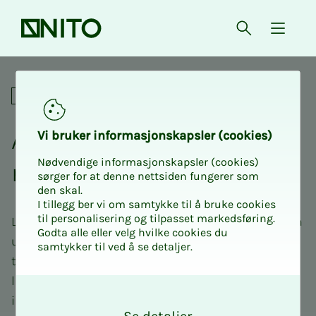
Forsiden
Åpne søk
{ isMe
Lønn og forhandlinger
Alt om lønn per ta­riff­om­
Vi bru­­­ker in­­­for­­­ma­­­sjons­­­kaps­­­­­ler (cookies)
Nødvendige informasjonskapsler (cookies)
rå­­­de
sørger for at denne nettsiden fungerer som
den skal.
I tillegg ber vi om samtykke til å bruke cookies
til personalisering og tilpasset markedsføring.
Lønnsforhandlinger og tariffavtaler varierer mellom
Godta alle eller velg hvilke cookies du
ulike arbeidsgivere og sektorer. Velg ditt
samtykker til ved å se detaljer.
tariffområde nedenfor for å få tilgang til relevant
lønnsstatistikk, tariffavtaler og oppdatert
O
informasjon som gjelder akkurat der du jobber.
k