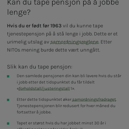
Kan du tape pen­­­sjon på å job­­­be
len­­­ge?
Hvis du er født før 1963
vil du kunne tape
tjenestepensjon på å stå lenge i jobb. Dette er et
urimelig utslag av
samordningsreglene
. Etter
NITOs mening burde dette vært unngått.
Slik kan du tape pensjon:
Den samlede pensjonen din kan bli lavere hvis du står
i jobb etter det tidspunktet du får tildelt
«
forholdstall/justeringstall
1».
Etter dette tidspunktet øker
samordningsfradraget
.
Tjenestepensjonen blir redusert for hver måned du
fortsetter å jobbe.
Tapet er størst hvis du har jobbet minst 30 år i