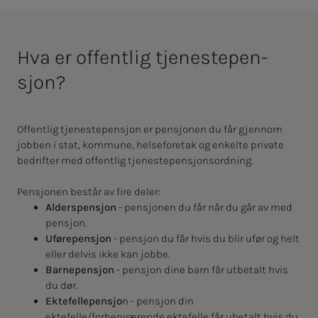
Hva er of­­­fen­t­­­lig tje­­­nes­­te­­­pen­­­
sjon?
Offentlig tjenestepensjon er pensjonen du får gjennom
jobben i stat, kommune, helseforetak og enkelte private
bedrifter med offentlig tjenestepensjonsordning.
Pensjonen består av fire deler:
Alderspensjon
- pensjonen du får når du går av med
pensjon.
Uførepensjon
- pensjon du får hvis du blir ufør og helt
eller delvis ikke kan jobbe.
Barnepensjon
- pensjon dine barn får utbetalt hvis
du dør.
Ektefellepensjo
n - pensjon din
ektefelle/forhenværende ektefelle får ubetalt hvis du