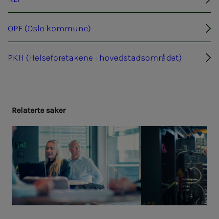
OPF (Oslo kommune)
PKH (Helseforetakene i hovedstadsområdet)
Re­la­­­ter­­­te sa­­­ker