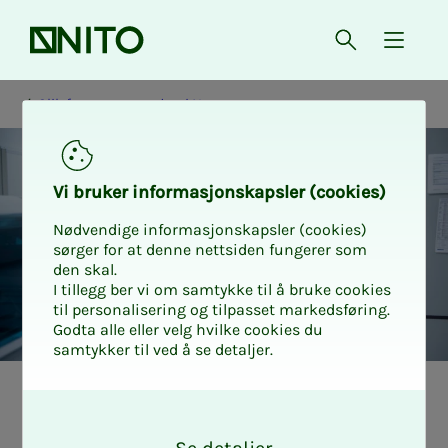
Forsiden
Åpne søk
{ isMe
Slik fungerer pensjon i Norge
Vi bru­­­ker in­­­for­­­ma­­­sjons­­­kaps­­­­­ler (cookies)
Nødvendige informasjonskapsler (cookies)
sørger for at denne nettsiden fungerer som
den skal.
I tillegg ber vi om samtykke til å bruke cookies
til personalisering og tilpasset markedsføring.
Godta alle eller velg hvilke cookies du
samtykker til ved å se detaljer.
Of­­­fen­t­­­lig tje­­­nes­­
O
k