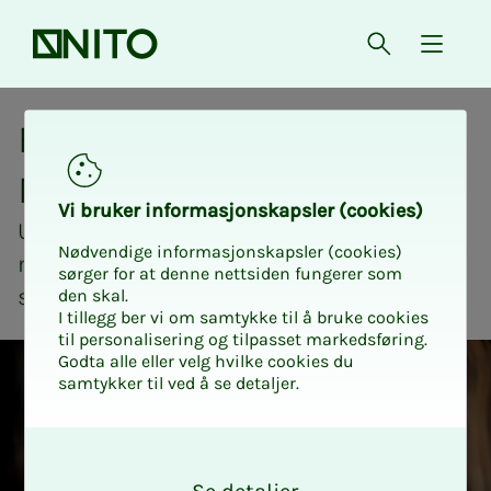
Forsiden
Åpne søk
{ isMe
Kriteriesjekken
Finn ut om du kan bli
NITO-med­­­­­­­­­­­lem
Vi bru­­­ker in­­­for­­­ma­­­sjons­­­kaps­­­­­ler (cookies)
Usikker på om du kvalifiserer til NITO-
Nødvendige informasjonskapsler (cookies)
medlemskap? Det er lett å sjekke. Bare
sørger for at denne nettsiden fungerer som
svar på noen få spørsmål.
den skal.
I tillegg ber vi om samtykke til å bruke cookies
til personalisering og tilpasset markedsføring.
Godta alle eller velg hvilke cookies du
samtykker til ved å se detaljer.
O
k