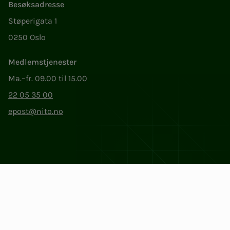
Besøksadresse
Støperigata 1
0250 Oslo
Medlemstjenester
Ma.–fr. 09.00 til 15.00
22 05 35 00
epost@nito.no
Org.nr: 856 331 482
Personvern og informasjonskapsler
Endre cookieinnstillinger