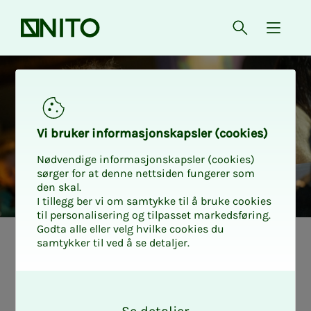
Forsiden
Åpne søk
{ isMe
Gratis inngang på Vitensent
Vi bru­­ker in­­for­­ma­­sjons­­kaps­­­ler (cookies)
Nødvendige informasjonskapsler (cookies)
sørger for at denne nettsiden fungerer som
den skal.
I tillegg ber vi om samtykke til å bruke cookies
til personalisering og tilpasset markedsføring.
Godta alle eller velg hvilke cookies du
samtykker til ved å se detaljer.
O
k