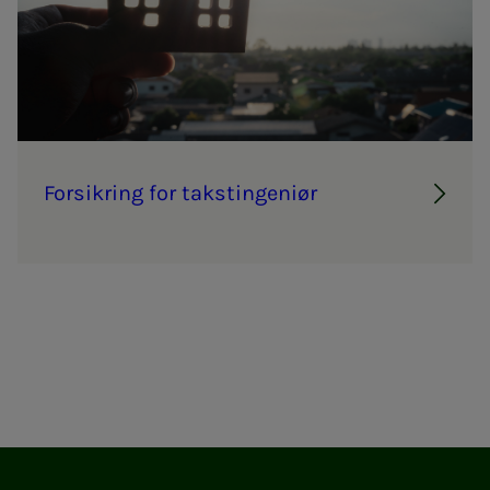
For­­­sik­ring for taks­t­in­­­ge­­­ni­ør