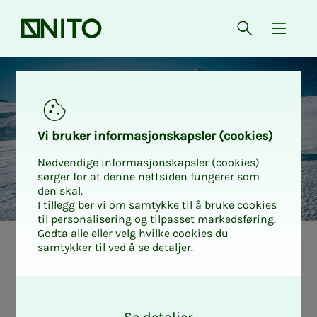
Forsiden
Åpne søk
{ isMe
Gratis heiskort i SarvesAlta
Vi bru­ker in­for­ma­sjons­kaps­ler (cookies)
Nødvendige informasjonskapsler (cookies)
sørger for at denne nettsiden fungerer som
den skal.
I tillegg ber vi om samtykke til å bruke cookies
til personalisering og tilpasset markedsføring.
Godta alle eller velg hvilke cookies du
samtykker til ved å se detaljer.
O
k