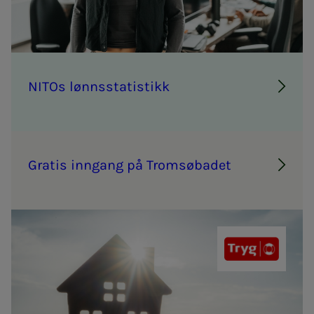
NITOs lønns­sta­­­ti­s­­tikk
Gra­­­tis inn­­­­­gang på Trom­­­sø­­­ba­­­det
Tryg