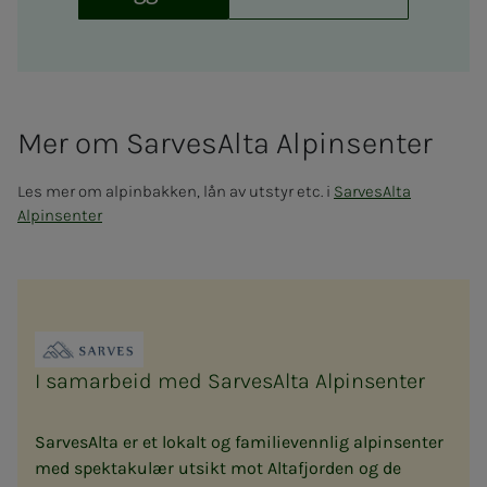
Mer om Sar­ve­sAl­ta Al­pin­­­sen­­­ter
Les mer om alpinbakken, lån av utstyr etc. i
SarvesAlta
Alpinsenter
I samarbeid med Sarve­sAl­ta Al­pin­sen­ter
SarvesAlta er et lokalt og familievennlig alpinsenter
med spektakulær utsikt mot Altafjorden og de