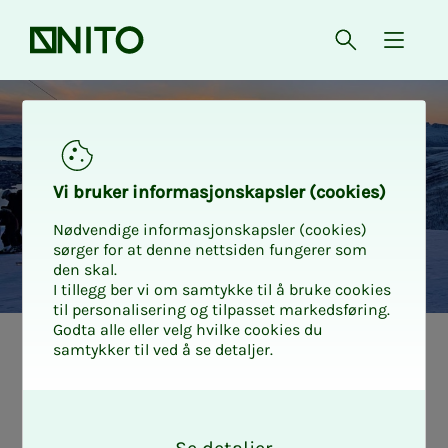
Forsiden
Åpne søk
{ isMe
Gratis heiskort i Tromsø Alp
Vi bru­­­ker in­­­for­­­ma­­­sjons­­­kaps­­­­­ler (cookies)
Nødvendige informasjonskapsler (cookies)
sørger for at denne nettsiden fungerer som
den skal.
I tillegg ber vi om samtykke til å bruke cookies
til personalisering og tilpasset markedsføring.
Godta alle eller velg hvilke cookies du
samtykker til ved å se detaljer.
O
k