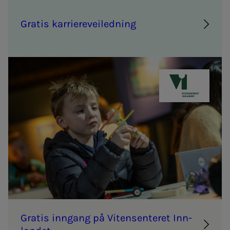
Gra­­­tis kar­rie­r­e­vei­­­led­­­ning
Vitensentere
Gra­­­tis inn­­­­­gang på Vi­­­ten­­­sen­­­te­ret Inn­­­