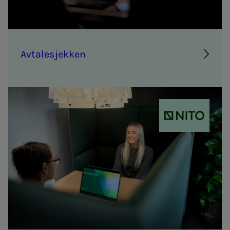
Av­ta­­­le­­­sjek­­­ken
NITO