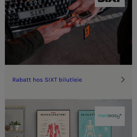
SIXT bilutlei
Ra­­­batt hos SIXT bil­ut­­­leie
MedEasy