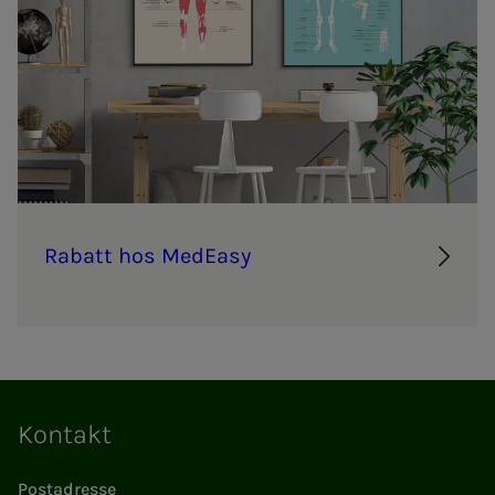
Ra­­­batt hos Med­­­Ea­­­sy
Kontakt
Postadresse