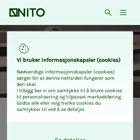
Forsiden
Åpne søk
{ isMe
Bilrabatt Mercedes-Benz
Vi bru­­­ker in­­­for­­­ma­­­sjons­­­kaps­­­­­ler (cookies)
Nødvendige informasjonskapsler (cookies)
sørger for at denne nettsiden fungerer som
den skal.
I tillegg ber vi om samtykke til å bruke cookies
til personalisering og tilpasset markedsføring.
Godta alle eller velg hvilke cookies du
samtykker til ved å se detaljer.
O
k