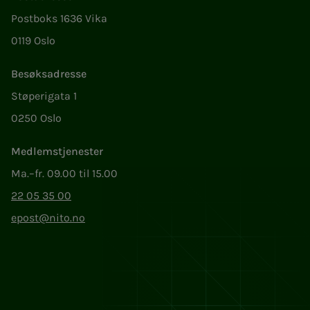
Postboks 1636 Vika
0119 Oslo
Besøksadresse
Støperigata 1
0250 Oslo
Medlemstjenester
Ma.–fr. 09.00 til 15.00
22 05 35 00
epost@nito.no