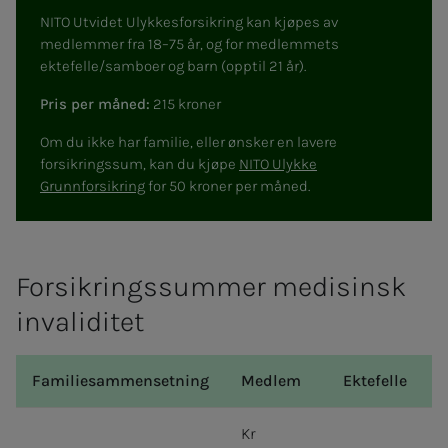
NITO Utvidet Ulykkesforsikring kan kjøpes av
medlemmer fra 18–75 år, og for medlemmets
ektefelle/samboer og barn (opptil 21 år).
Pris per måned:
215 kroner
Om du ikke har familie, eller ønsker en lavere
forsikringssum, kan du kjøpe
NITO Ulykke
Grunnforsikring
for 50 kroner per måned.
For­­­sik­rings­­­­­sum­­­mer medi­­­sinsk
in­va­­­li­­­di­­­tet
Familiesammensetning
Medlem
Ektefelle
Kr