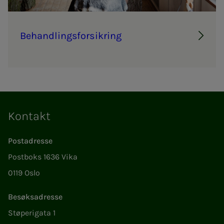
Be­hand­­lings­­­for­­sik­ring
Kontakt
Postadresse
Postboks 1636 Vika
0119 Oslo
Besøksadresse
Støperigata 1