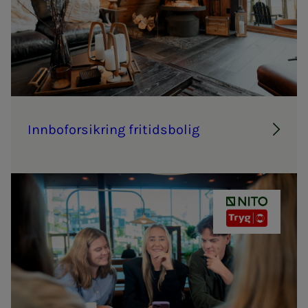
Inn­­­bo­­­for­­­sik­ring fri­­­tids­­­bo­­­lig
NITO - TRYG 