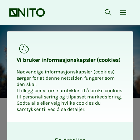
Forsiden
Åpne søk
{ isMe
Utvidet ulykkesforsikring
Vi bru­­ker in­­for­­ma­­sjons­­kaps­­­ler (cookies)
Nødvendige informasjonskapsler (cookies)
sørger for at denne nettsiden fungerer som
den skal.
I tillegg ber vi om samtykke til å bruke cookies
til personalisering og tilpasset markedsføring.
Godta alle eller velg hvilke cookies du
samtykker til ved å se detaljer.
O
k