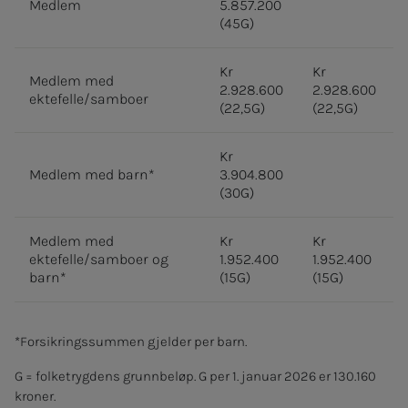
Medlem
5.857.200
(45G)
Kr
Kr
Medlem med
2.928.600
2.928.600
ektefelle/samboer
(22,5G)
(22,5G)
Kr
Medlem med barn*
3.904.800
(30G)
Medlem med
Kr
Kr
ektefelle/samboer og
1.952.400
1.952.400
barn*
(15G)
(15G)
*Forsikringssummen gjelder per barn.
G = folketrygdens grunnbeløp. G per 1. januar 2026 er 130.160
kroner.