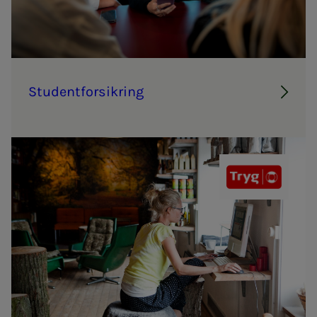
Stu­­­den­t­­­for­­­sik­ring
Tryg