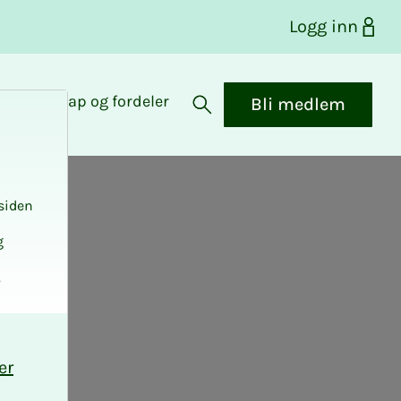
Logg inn
Medlemskap og fordeler
Bli medlem
Åpne søk
siden
g
.
er