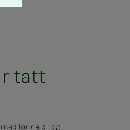
r tatt
r med lønna di, og