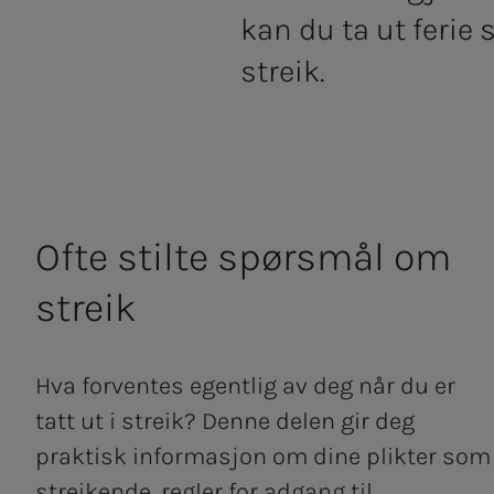
kan du ta ut ferie
streik.
Ofte stil­­­te spørs­­­mål om
streik
Hva forventes egentlig av deg når du er
tatt ut i streik? Denne delen gir deg
praktisk informasjon om dine plikter som
streikende, regler for adgang til