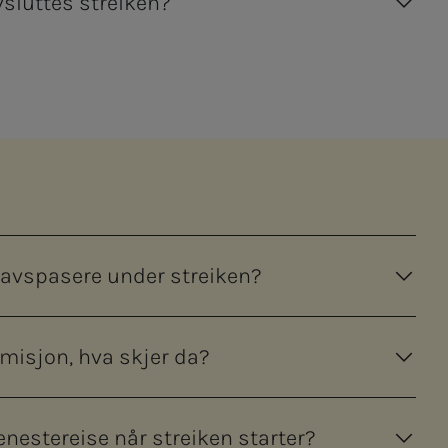
sluttes streiken?
er avspasere under streiken?
rmisjon, hva skjer da?
jenestereise når streiken starter?