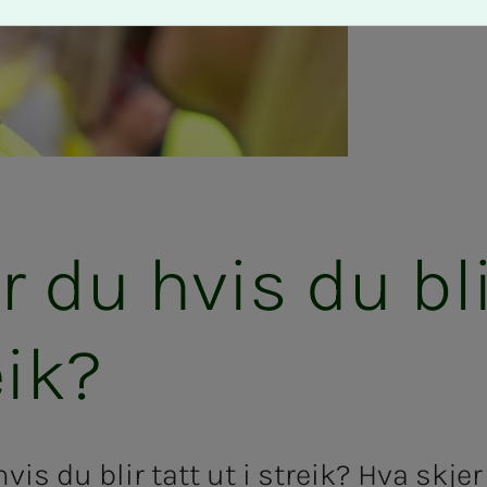
r du hvis du bli
eik?
vis du blir tatt ut i streik? Hva skje