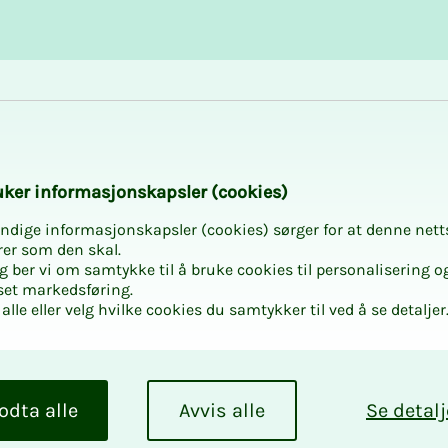
Karriere og utvikling
Kurs og aktiviteter
­­ker in­­­for­­­ma­­­sjons­­­kaps­­­­­ler (cookies)
ndige informasjonskapsler (cookies) sørger for at denne nett
rer som den skal.
egg ber vi om samtykke til å bruke cookies til personalisering o
set markedsføring.
alle eller velg hvilke cookies du samtykker til ved å se detaljer
odta alle
Avvis alle
Se detalj