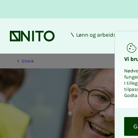
Lønn og arbeidsforhold
Forsiden
Vi bru­
Streik
Nødve
funge
I till
tilpas
Godta 
O
k
G