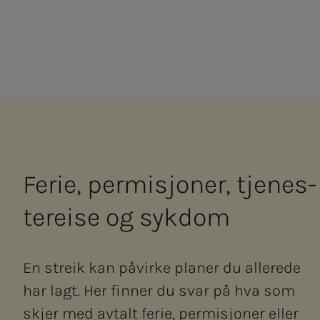
Fe­rie, perm­­­i­­­sjo­­­ner, tje­­­nes­­
te­rei­­­se og syk­­­dom
En streik kan påvirke planer du allerede
har lagt. Her finner du svar på hva som
skjer med avtalt ferie, permisjoner eller