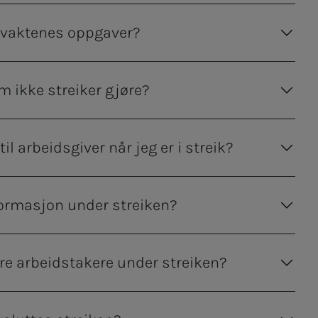
kevaktenes oppgaver?
m ikke streiker gjøre?
l arbeidsgiver når jeg er i streik?
formasjon under streiken?
re arbeidstakere under streiken?