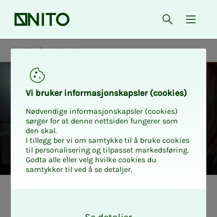
Forsiden
Åpne søk
{ isMe
NITO på arbeidsplassen
Vi bru­­­ker in­­­for­­­ma­­­sjons­­­kaps­­­­­ler (cookies)
Nødvendige informasjonskapsler (cookies)
sørger for at denne nettsiden fungerer som
den skal.
I tillegg ber vi om samtykke til å bruke cookies
til personalisering og tilpasset markedsføring.
Godta alle eller velg hvilke cookies du
samtykker til ved å se detaljer.
Hva er for­­­de­­­le­­­ne
O
k