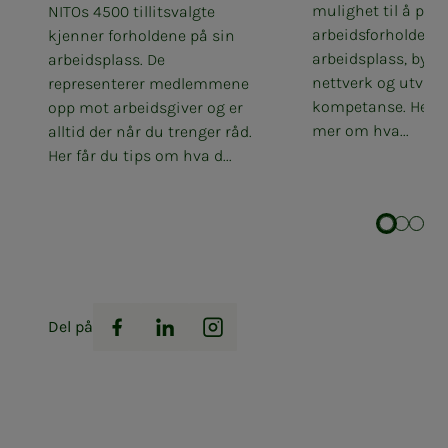
mulighet til å påvi
NITOs 4500 tillitsvalgte
arbeidsforholdene 
kjenner forholdene på sin
arbeidsplass, bygge
arbeidsplass. De
nettverk og utvikl
representerer medlemmene
kompetanse. Her få
opp mot arbeidsgiver og er
mer om hva...
alltid der når du trenger råd.
Her får du tips om hva d...
Del på
Facebook
LinkedIn
Instagram