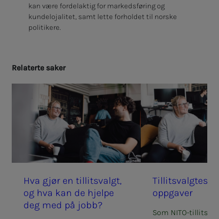
kan være fordelaktig for markedsføring og
kundelojalitet, samt lette forholdet til norske
politikere.
Re­la­­­ter­­­te sa­­­ker
Hva gjør en til­­­­­lits­valgt,
Til­­­­­lits­valg­­­tes r
og hva kan de hjel­­­pe
opp­­­ga­­­ver
deg med på jobb?
Som NITO-tillitsval