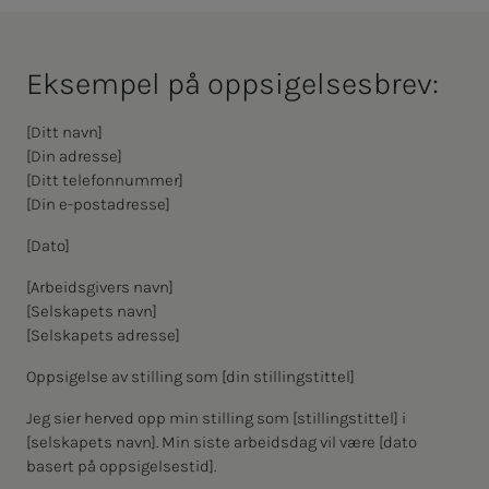
Ek­­­sem­­­pel på opp­­­si­­­gel­­­ses­brev:
[Ditt navn]
[Din adresse]
[Ditt telefonnummer]
[Din e-postadresse]
[Dato]
[Arbeidsgivers navn]
[Selskapets navn]
[Selskapets adresse]
Oppsigelse av stilling som [din stillingstittel]
Jeg sier herved opp min stilling som [stillingstittel] i
[selskapets navn]. Min siste arbeidsdag vil være [dato
basert på oppsigelsestid].