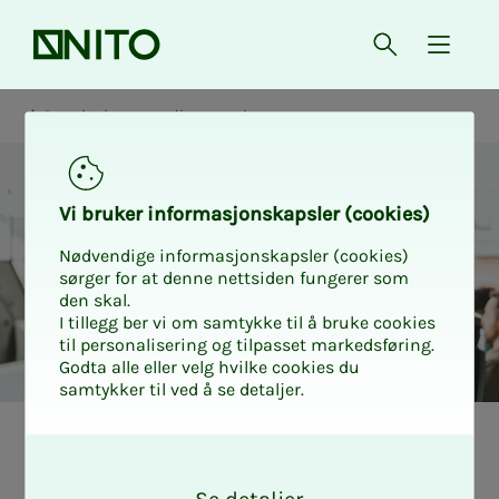
Forsiden
Åpne søk
{ isMe
Oppsigelse og nedbemanning
Vi bru­­ker in­­for­­ma­­sjons­­kaps­­­ler (cookies)
Nødvendige informasjonskapsler (cookies)
sørger for at denne nettsiden fungerer som
den skal.
I tillegg ber vi om samtykke til å bruke cookies
til personalisering og tilpasset markedsføring.
Godta alle eller velg hvilke cookies du
samtykker til ved å se detaljer.
Guide
O
k