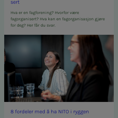
sert
Hva er en fagforening? Hvorfor være
fagorganisert? Hva kan en fagorganisasjon gjøre
for deg? Her får du svar.
8 for­­­de­­­ler med å ha NITO i ryg­­­gen