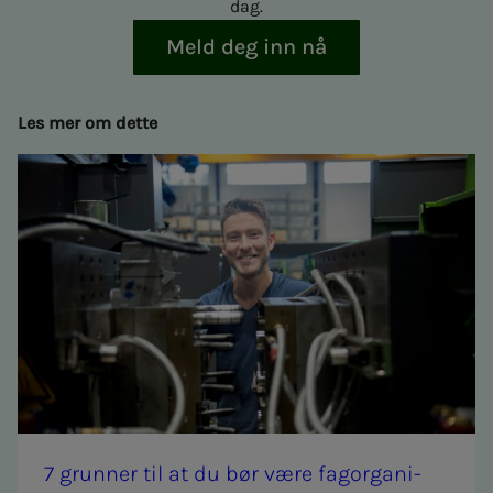
dag.
Meld deg inn nå
Les mer om dette
7 grun­­­ner til at du bør være fag­or­­­ga­­­ni­­­