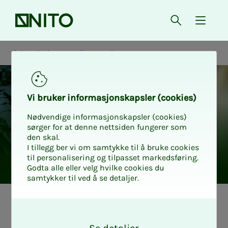
Forsiden
Åpne søk
{ isMe
Oppsigelse og nedbemanning
Vi bru­­­ker in­­­for­­­ma­­­sjons­­­kaps­­­­­ler (cookies)
Nødvendige informasjonskapsler (cookies)
sørger for at denne nettsiden fungerer som
den skal.
I tillegg ber vi om samtykke til å bruke cookies
til personalisering og tilpasset markedsføring.
Godta alle eller velg hvilke cookies du
samtykker til ved å se detaljer.
Guide
O
k