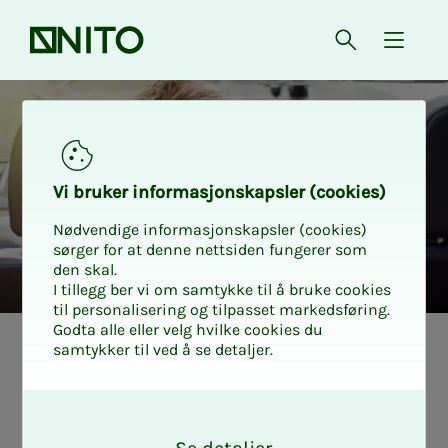
Forsiden
Åpne søk
{ isMe
Ekstra gunstig billån
Vi bru­­­ker in­­­for­­­ma­­­sjons­­­kaps­­­­­ler (cookies)
Nødvendige informasjonskapsler (cookies)
sørger for at denne nettsiden fungerer som
den skal.
I tillegg ber vi om samtykke til å bruke cookies
til personalisering og tilpasset markedsføring.
Godta alle eller velg hvilke cookies du
samtykker til ved å se detaljer.
O
k