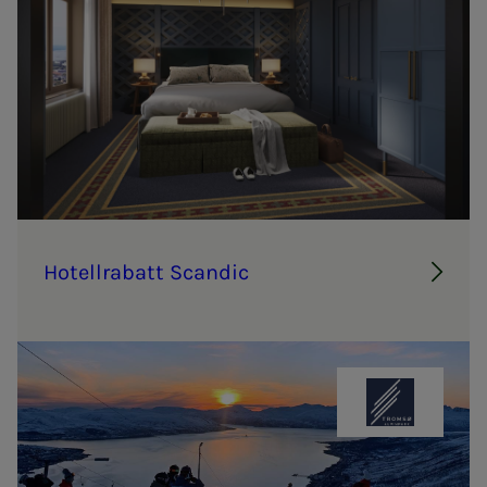
Ho­­­tel­l­ra­­­batt Scan­­­dic
Tromsø Alpi