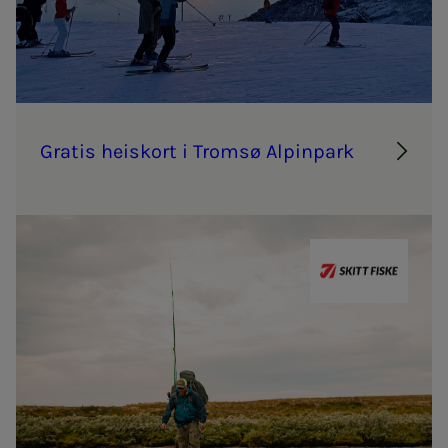
Gra­­­tis heis­kort i Tromsø Al­pin­­­park
Skitt Fiske