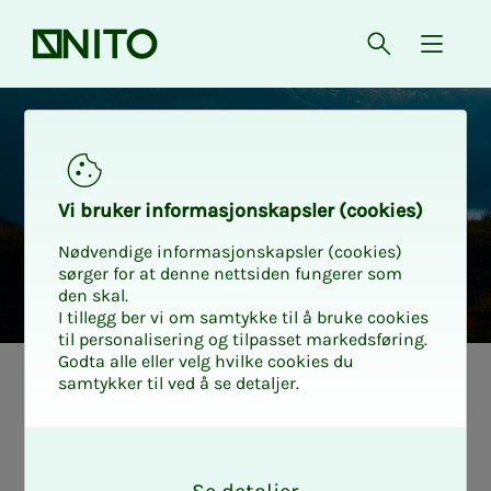
Forsiden
Åpne søk
{ isMe
Bilrabatt Jeep
Vi bru­­­ker in­­­for­­­ma­­­sjons­­­kaps­­­­­ler (cookies)
Nødvendige informasjonskapsler (cookies)
sørger for at denne nettsiden fungerer som
den skal.
I tillegg ber vi om samtykke til å bruke cookies
til personalisering og tilpasset markedsføring.
Godta alle eller velg hvilke cookies du
samtykker til ved å se detaljer.
O
k