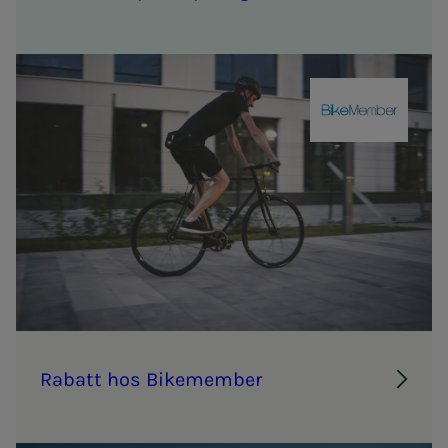
Bikemembe
Ra­­­batt hos Bikemem­­­ber