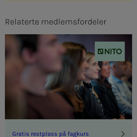
Relaterte medlemsfordeler
NITO
Gra­­­tis rest­plass på fag­­­kurs