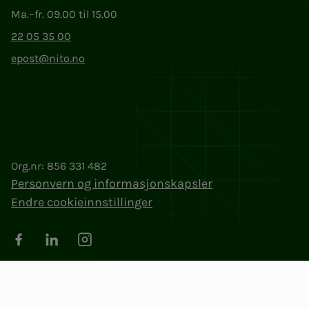
Ma.–fr. 09.00 til 15.00
22 05 35 00
epost@nito.no
Org.nr: 856 331 482
Personvern og informasjonskapsler
Endre cookieinnstillinger
Facebook
LinkedIn
Instagram