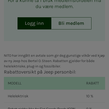
For å kunne ta i bruk medlemsfordelen må
du være medlem.
Logg inn
Bli medlem
NITO har inngått en avtale som gir deg gunstige vilkår ved kjøp
av ny Jeep hos Bertel O. Steen.
Rabatten gjelder for
både
helelektriske
,
plug
-in og fossilbiler.
Rabattoversikt på Jeep personbil:
MODELL
RABATT
Helelektrisk
10 %
0 %