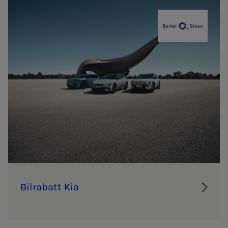
Bertel O. St
Bil­ra­­­batt Kia