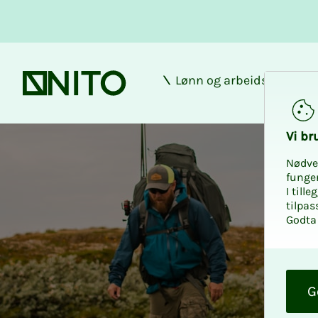
Lønn og arbeidsforhold
Forsiden
Rabatt hos Skitt Fi
Vi bru­
Nødve
funge
I till
tilpas
Godta 
O
k
G