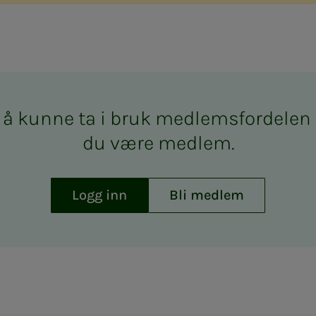
å kun­­­ne ta i bruk med­­­­­lems­­­for­­­de­­­l
du være med­­­­­lem.
Logg inn
Bli medlem