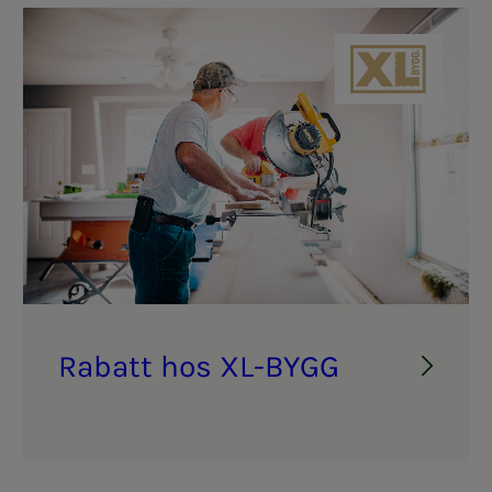
ie
XL-BYGG
Ra­­­batt hos XL-BYGG