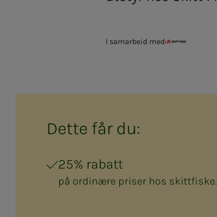
I samarbeid med:
Skitt Fiske
Det­­­te får du:
25% rabatt
på ordinære priser hos skittfiske