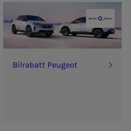
Bertel O. Steen
Bil­ra­­­batt Peu­­ge­ot