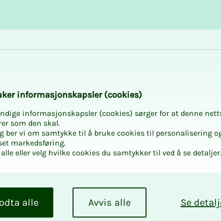
Karriere og utvikling
Kurs og aktiviteter
ske
­­ker in­­­for­­­ma­­­sjons­­­kaps­­­­­ler (cookies)
ndige informasjonskapsler (cookies) sørger for at denne nett
rer som den skal.
egg ber vi om samtykke til å bruke cookies til personalisering o
set markedsføring.
alle eller velg hvilke cookies du samtykker til ved å se detaljer
odta alle
Avvis alle
Se detalj