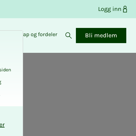
Logg inn
Medlemskap og fordeler
Bli medlem
Åpne søk
siden
g
.
er