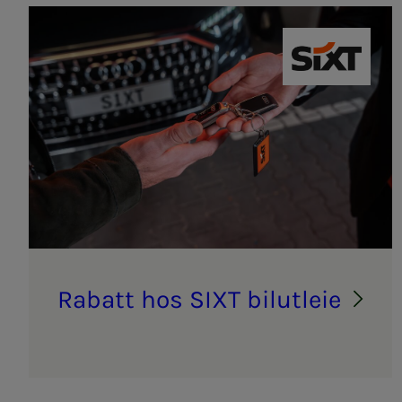
SIXT bilutle
Ra­­­batt hos SIXT bil­ut­­­leie