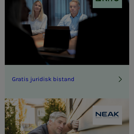
NITO
Gra­­tis ju­ri­­disk bi­­stand
NEAK