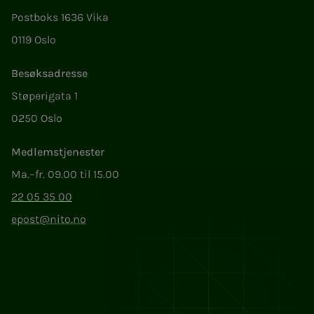
Postboks 1636 Vika
0119 Oslo
Besøksadresse
Støperigata 1
0250 Oslo
Medlemstjenester
Ma.–fr. 09.00 til 15.00
22 05 35 00
epost@nito.no