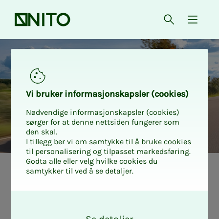
Forsiden
Åpne søk
{ isMe
Bilrabatt Opel
Vi bru­­ker in­­for­­ma­­sjons­­kaps­­­ler (cookies)
Nødvendige informasjonskapsler (cookies)
sørger for at denne nettsiden fungerer som
den skal.
I tillegg ber vi om samtykke til å bruke cookies
til personalisering og tilpasset markedsføring.
Godta alle eller velg hvilke cookies du
samtykker til ved å se detaljer.
O
k