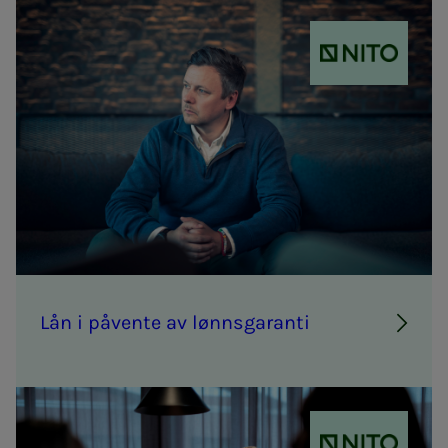
NITO
Lån i på­­ven­­te av lønns­­ga­ran­­ti