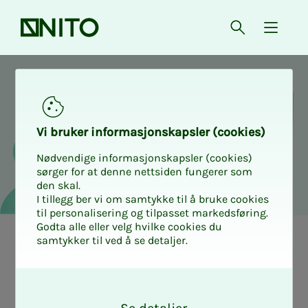
Forsiden
Åpne søk
{ isMe
Verv en kollega – det lønner 
Vi bru­­­ker in­­­for­­­ma­­­sjons­­­kaps­­­­­ler (cookies)
Nødvendige informasjonskapsler (cookies)
sørger for at denne nettsiden fungerer som
den skal.
I tillegg ber vi om samtykke til å bruke cookies
til personalisering og tilpasset markedsføring.
Godta alle eller velg hvilke cookies du
samtykker til ved å se detaljer.
O
k