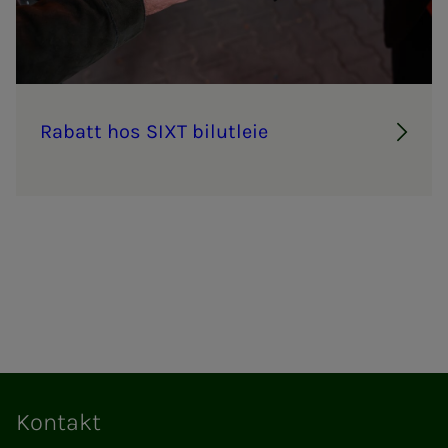
Ra­­­batt hos SIXT bil­ut­­­leie
Kontakt