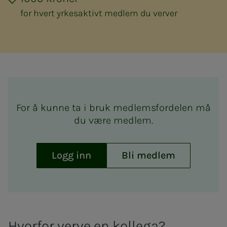
for hvert yrkesaktivt medlem du verver
For å kunne ta i bruk medlemsfordelen må
du være medlem.
Logg inn
Bli medlem
Hvor­­­­­for ver­­­ve en kol­­­le­­­ga?