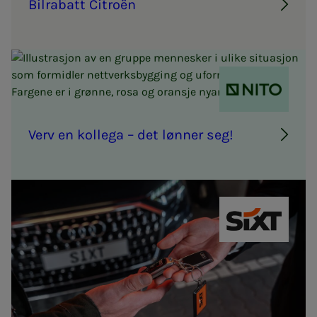
Bil­ra­­­batt Ci­troën
NITO
Verv en kol­­­le­­­ga – det løn­­­ner seg!
SIXT bilutlei