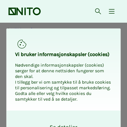
Forsiden
Åpne søk
{ isMe
NITO i samfunnet
Vi bru­­­ker in­­­for­­­ma­­­sjons­­­kaps­­­­­ler (cookies)
Nødvendige informasjonskapsler (cookies)
sørger for at denne nettsiden fungerer som
den skal.
I tillegg ber vi om samtykke til å bruke cookies
til personalisering og tilpasset markedsføring.
Godta alle eller velg hvilke cookies du
samtykker til ved å se detaljer.
O
k