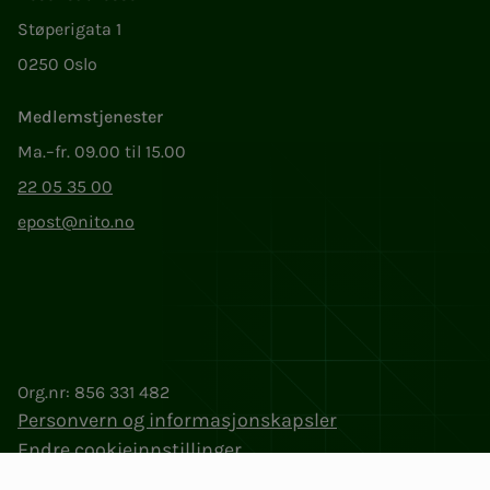
Støperigata 1
0250 Oslo
Medlemstjenester
Ma.–fr. 09.00 til 15.00
22 05 35 00
epost@nito.no
Org.nr: 856 331 482
Personvern og informasjonskapsler
Endre cookieinnstillinger