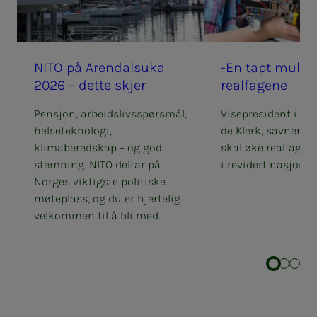
NITO på Aren­­­dal­s­u­­ka
-En tapt mu­­­lig­
2026 – det­­­te skjer
real­­­fa­­­ge­­­ne
Pensjon, arbeidslivsspørsmål,
Visepresident i NIT
helseteknologi,
de Klerk, savner m
klimaberedskap – og god
skal øke realfagsr
stemning. NITO deltar på
i revidert nasjonal
Norges viktigste politiske
møteplass, og du er hjertelig
velkommen til å bli med.