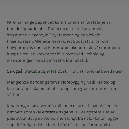
NITO har lenge påpekt at kommunene er førstelinjen i
beredskapsarbeidet. Det er de som drifter vannet,
strømmen, vegene, IKT-systemene og den lokale
kriseledelsen. Allerede før revidert budsjett sliter over
halvparten av norske kommuner økonomisk. Når rammene
knapt øker i en krevende tid, skyves vedlikehold og
investeringer i kritisk infrastruktur ut i tid.
Se også:
Statsbudsjettet 2026: - Kritisk for lokal beredskap
Manglende handlingsrom til forebygging, vedlikehold og
kompetanse skaper et etterslep som gjør samfunnet mer
sårbart.
Regjeringen bevilger 100 millioner ekstra til nytt 5G-basert
nødnett som skal erstatte dagens TETRA-system. Det er
positivt at det prioriteres, men langt fra nok. Planen legger
opp til ferdigstillelse først i 2031. Det er altfor sent gitt